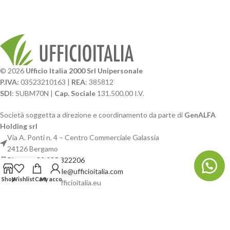
© 2026
Ufficio Italia 2000 Srl Unipersonale
P.IVA:
03523210163 |
REA
: 385812
SDI
: SUBM70N |
Cap. Sociale
131.500,00 I.V.
Società soggetta a direzione e coordinamento da parte di
GenALFA
Holding srl
Via A. Ponti n. 4 – Centro Commerciale Galassia
24126 Bergamo
Phone: +39.035.322206
Email: commerciale@ufficioitalia.com
Shop
Wishlist
Cart
My account
PEC: info@pec.ufficioitalia.eu
CATEGORIE E CATALOGHI
LINK UTILI