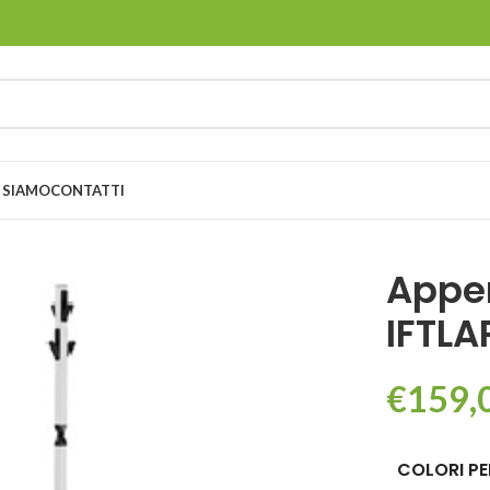
 SIAMO
CONTATTI
Appen
IFTLA
€
159,
COLORI PE