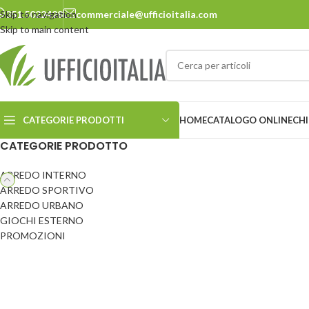
Skip to navigation
351.5022428
commerciale@ufficioitalia.com
Skip to main content
CATEGORIE PRODOTTI
HOME
CATALOGO ONLINE
CHI
CATEGORIE PRODOTTO
ARREDO INTERNO
ARREDO URBANO
ARREDO SPORTIVO
ARREDO URBANO
Cestini
Panchine
GIOCHI ESTERNO
Ciclostazione
Pensiline
PROMOZIONI
Delimitatori
Pergole e carport
Dissuasori
Pic-nic
Ecosostenibilità
Portabiciclette