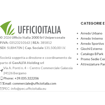
CATEGORIE 
Arredo Urbano
© 2026
Ufficio Italia 2000 Srl Unipersonale
Arredo Interno
P.IVA:
03523210163 |
REA
: 385812
Arredo Sportivo
SDI
: SUBM70N |
Cap. Sociale
131.500,00 I.V.
Giochi Esterno
Catalogo BPark
Società soggetta a direzione e coordinamento da
Promo Sedie Cert
parte di
GenALFA Holding srl
Attrezzature Par
Via A. Ponti n. 4 – Centro Commerciale Galassia
24126 Bergamo
Phone: +39.035.322206
Email: commerciale@ufficioitalia.com
PEC: info@pec.ufficioitalia.eu