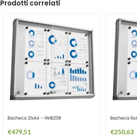
Prodotti correlati
Bacheca 21xA4 – IWIB208
Bacheca 6xA
€
479,51
€
250,63