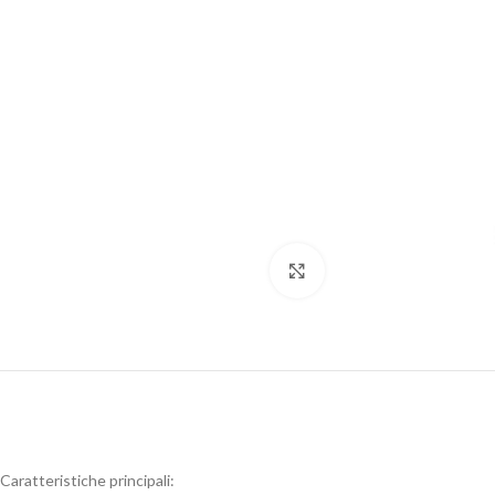
Dog
Posacenere
Fioriere
Sicurezza stradale
Fontane
Tabelloni e bacheche
Gazebi e casette
Transenne
Orologi
Click to enlarge
Caratteristiche principali: