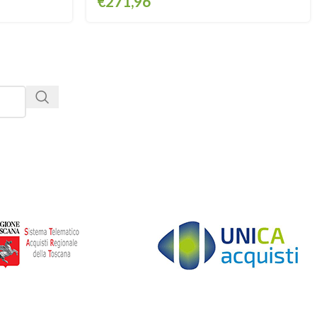
€
271,96