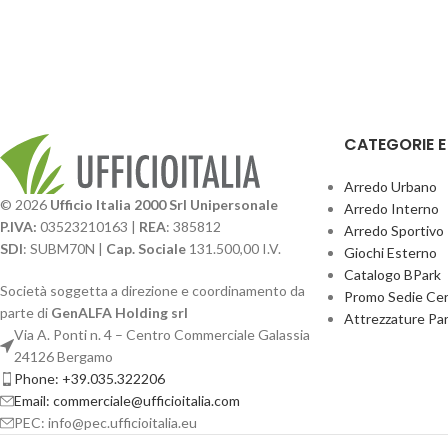
CATEGORIE 
Arredo Urbano
© 2026
Ufficio Italia 2000 Srl Unipersonale
Arredo Interno
P.IVA:
03523210163 |
REA
: 385812
Arredo Sportivo
SDI
: SUBM70N |
Cap. Sociale
131.500,00 I.V.
Giochi Esterno
Catalogo BPark
Società soggetta a direzione e coordinamento da
Promo Sedie Cert
parte di
GenALFA Holding srl
Attrezzature Par
Via A. Ponti n. 4 – Centro Commerciale Galassia
24126 Bergamo
Phone: +39.035.322206
Email: commerciale@ufficioitalia.com
PEC: info@pec.ufficioitalia.eu