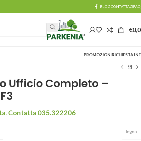
BLOG
CONTATTACI
FAQ
€
0,
PROMOZIONI
RICHIESTA IN
o Ufficio Completo –
FF3
sta. Contatta 035.322206
legno