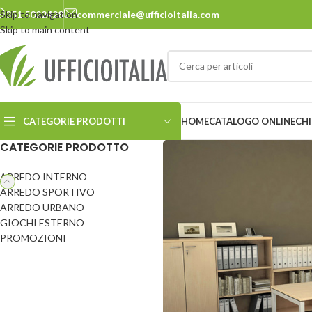
Skip to navigation
351.5022428
commerciale@ufficioitalia.com
Skip to main content
CATEGORIE PRODOTTI
HOME
CATALOGO ONLINE
CHI
CATEGORIE PRODOTTO
ARREDO INTERNO
ARREDO URBANO
ARREDO SPORTIVO
ARREDO URBANO
Cestini
Panchine
GIOCHI ESTERNO
Ciclostazione
Pensiline
PROMOZIONI
Delimitatori
Pergole e carport
Dissuasori
Pic-nic
Ecosostenibilità
Portabiciclette