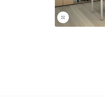
Dog
Posacenere
Fioriere
Sicurezza stradale
Click to enlarge
Fontane
Tabelloni e bacheche
Gazebi e casette
Transenne
Orologi