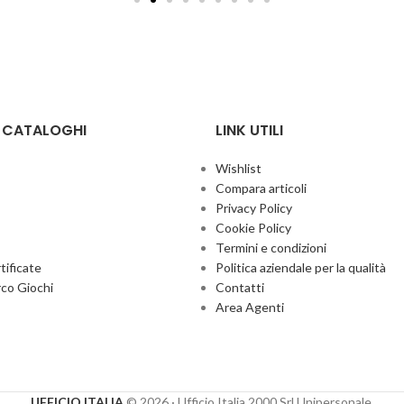
E CATALOGHI
LINK UTILI
Wishlist
Compara articoli
Privacy Policy
Cookie Policy
Termini e condizioni
ificate
Politica aziendale per la qualità
co Giochi
Contatti
Area Agenti
UFFICIO ITALIA
© 2026
· Ufficio Italia 2000 Srl Unipersonale.