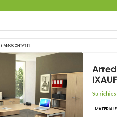
 SIAMO
CONTATTI
Arred
IXAU
Su richie
MATERIALE