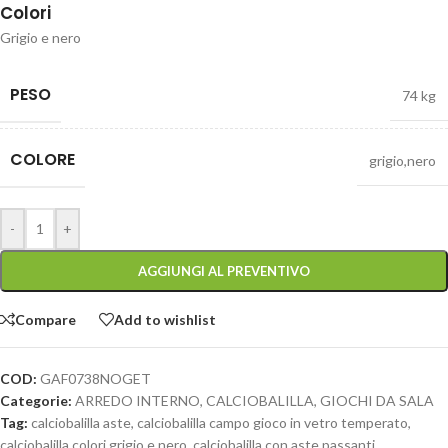
Colori
Grigio e nero
PESO
74 kg
COLORE
grigio,nero
-
+
AGGIUNGI AL PREVENTIVO
Compare
Add to wishlist
COD:
GAF0738NOGET
Categorie:
ARREDO INTERNO
,
CALCIOBALILLA
,
GIOCHI DA SALA
Tag:
calciobalilla aste
,
calciobalilla campo gioco in vetro temperato
,
calciobalilla colori grigio e nero
,
calciobalilla con aste passanti
,