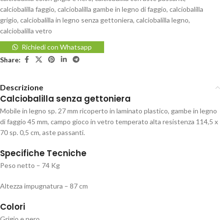
calciobalilla faggio
,
calciobalilla gambe in legno di faggio
,
calciobalilla
grigio
,
calciobalilla in legno senza gettoniera
,
calciobalilla legno
,
calciobalilla vetro
Richiedi con Whatsapp
Share:
Descrizione
Calciobalilla senza gettoniera
Mobile in legno sp. 27 mm ricoperto in laminato plastico, gambe in legno
di faggio 45 mm, campo gioco in vetro temperato alta resistenza 114,5 x
70 sp. 0,5 cm, aste passanti.
Specifiche Tecniche
Peso netto – 74 Kg
Altezza impugnatura – 87 cm
Colori
Grigio e nero