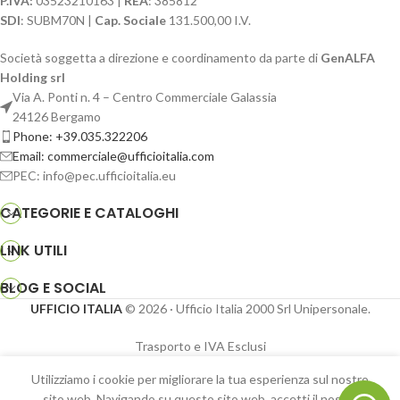
P.IVA:
03523210163 |
REA
: 385812
SDI
: SUBM70N |
Cap. Sociale
131.500,00 I.V.
Società soggetta a direzione e coordinamento da parte di
GenALFA
Holding srl
Via A. Ponti n. 4 – Centro Commerciale Galassia
24126 Bergamo
Phone: +39.035.322206
Email: commerciale@ufficioitalia.com
PEC: info@pec.ufficioitalia.eu
CATEGORIE E CATALOGHI
LINK UTILI
BLOG E SOCIAL
UFFICIO ITALIA
© 2026
· Ufficio Italia 2000 Srl Unipersonale.
Trasporto e IVA Esclusi
Calciobalilla
Utilizziamo i cookie per migliorare la tua esperienza sul nostro
con aste
sito web. Navigando su questo sito web, accetti il ​​nostro