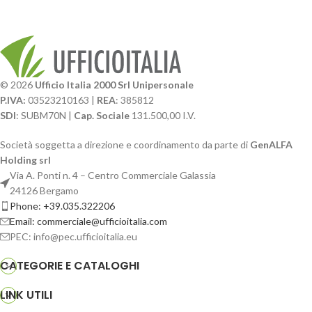
© 2026
Ufficio Italia 2000 Srl Unipersonale
P.IVA:
03523210163 |
REA
: 385812
SDI
: SUBM70N |
Cap. Sociale
131.500,00 I.V.
Società soggetta a direzione e coordinamento da parte di
GenALFA
Holding srl
Via A. Ponti n. 4 – Centro Commerciale Galassia
24126 Bergamo
Phone: +39.035.322206
Email: commerciale@ufficioitalia.com
PEC: info@pec.ufficioitalia.eu
CATEGORIE E CATALOGHI
LINK UTILI