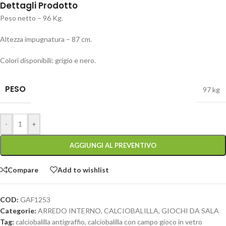
Dettagli Prodotto
Peso netto – 96 Kg.
Altezza impugnatura – 87 cm.
Colori disponibili: grigio e nero.
PESO
97 kg
-
+
AGGIUNGI AL PREVENTIVO
Compare
Add to wishlist
COD:
GAF1253
Categorie:
ARREDO INTERNO
,
CALCIOBALILLA
,
GIOCHI DA SALA
Tag:
calciobalilla antigraffio
,
calciobalilla con campo gioco in vetro