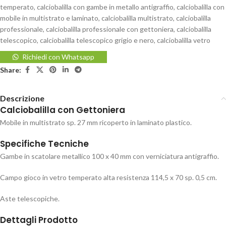
temperato
,
calciobalilla con gambe in metallo antigraffio
,
calciobalilla con
mobile in multistrato e laminato
,
calciobalilla multistrato
,
calciobalilla
professionale
,
calciobalilla professionale con gettoniera
,
calciobalilla
telescopico
,
calciobalilla telescopico grigio e nero
,
calciobalilla vetro
Richiedi con Whatsapp
Share:
Descrizione
Calciobalilla con Gettoniera
Mobile in multistrato sp. 27 mm ricoperto in laminato plastico.
Specifiche Tecniche
Gambe in scatolare metallico 100 x 40 mm con verniciatura antigraffio.
Campo gioco in vetro temperato alta resistenza 114,5 x 70 sp. 0,5 cm.
Aste telescopiche.
Dettagli Prodotto