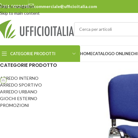
Skip to navigation
351.5022428
commerciale@ufficioitalia.com
Skip to main content
CATEGORIE PRODOTTI
HOME
CATALOGO ONLINE
CHI
CATEGORIE PRODOTTO
ARREDO INTERNO
ARREDO URBANO
ARREDO SPORTIVO
ARREDO URBANO
Cestini
Panchine
GIOCHI ESTERNO
Ciclostazione
Pensiline
PROMOZIONI
Delimitatori
Pergole e carport
Dissuasori
Pic-nic
Ecosostenibilità
Portabiciclette