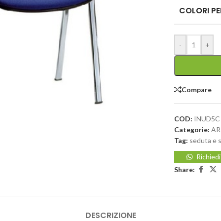
COLORI PE
-
+
Compare
COD:
INUD5C
Categorie:
AR
Tag:
seduta e s
Richied
Share:
DESCRIZIONE