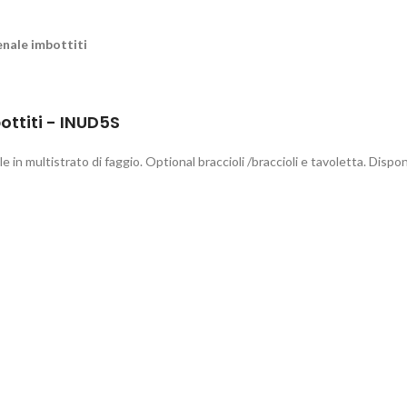
enale imbottiti
ottiti - INUD5S
 in multistrato di faggio. Optional braccioli /braccioli e tavoletta. Dispon