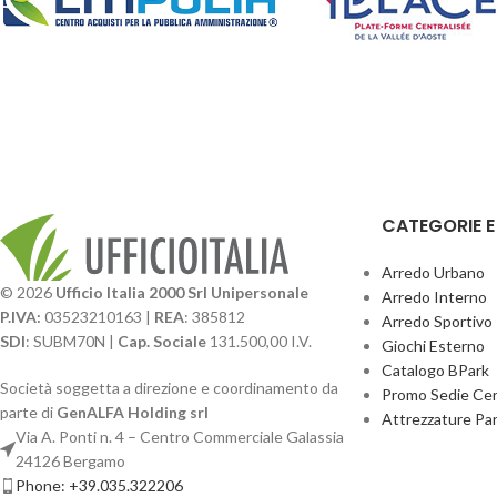
CATEGORIE 
Arredo Urbano
© 2026
Ufficio Italia 2000 Srl Unipersonale
Arredo Interno
P.IVA:
03523210163 |
REA
: 385812
Arredo Sportivo
SDI
: SUBM70N |
Cap. Sociale
131.500,00 I.V.
Giochi Esterno
Catalogo BPark
Società soggetta a direzione e coordinamento da
Promo Sedie Cert
parte di
GenALFA Holding srl
Attrezzature Par
Via A. Ponti n. 4 – Centro Commerciale Galassia
24126 Bergamo
Phone: +39.035.322206