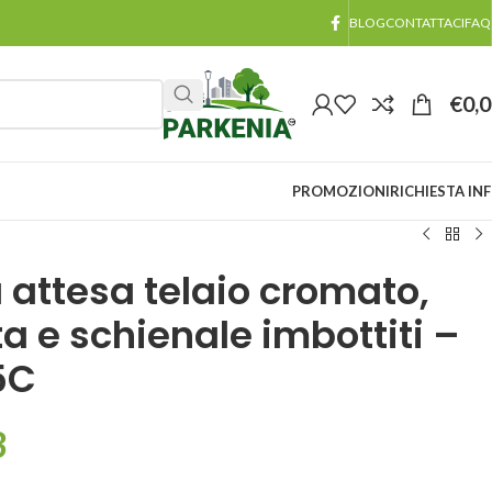
BLOG
CONTATTACI
FAQ
€
0,
PROMOZIONI
RICHIESTA IN
 attesa telaio cromato,
a e schienale imbottiti –
5C
3