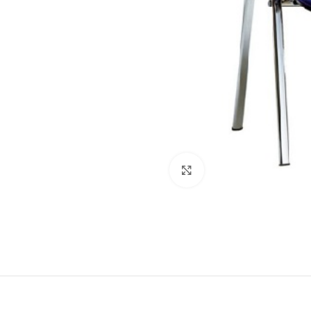
Dog
Posacenere
Fioriere
Sicurezza stradale
Fontane
Tabelloni e bacheche
Gazebi e casette
Transenne
Orologi
Click to enlarge