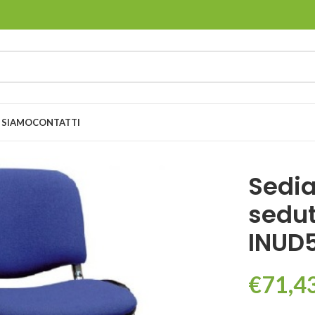
 SIAMO
CONTATTI
Sedia
sedut
INUD
€
71,4