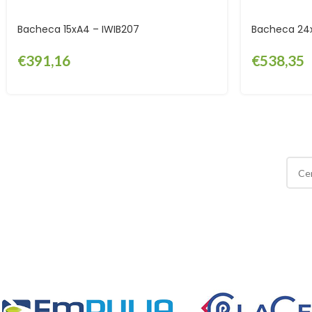
Bacheca 15xA4 – IWIB207
Bacheca 24x
€
391,16
€
538,35