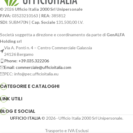
© 2026
Ufficio Italia 2000 Srl Unipersonale
P.IVA:
03523210163 |
REA
: 385812
SDI
: SUBM70N |
Cap. Sociale
131.500,00 I.V.
Società soggetta a direzione e coordinamento da parte di
GenALFA
Holding srl
Via A. Ponti n. 4 – Centro Commerciale Galassia
24126 Bergamo
Phone: +39.035.322206
Email: commerciale@ufficioitalia.com
PEC: info@pec.ufficioitalia.eu
CATEGORIE E CATALOGHI
LINK UTILI
BLOG E SOCIAL
UFFICIO ITALIA
© 2026
· Ufficio Italia 2000 Srl Unipersonale.
Trasporto e IVA Esclusi