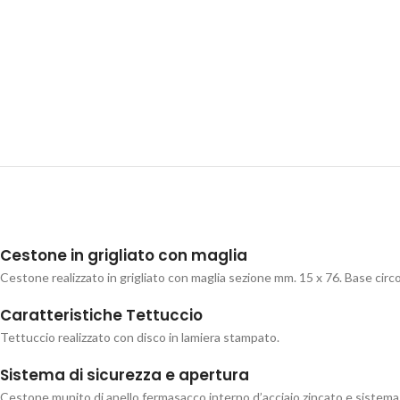
Cestone in grigliato con maglia
Cestone realizzato in grigliato con maglia sezione mm. 15 x 76. Base circo
Caratteristiche Tettuccio
Tettuccio realizzato con disco in lamiera stampato.
Sistema di sicurezza e apertura
Cestone munito di anello fermasacco interno d’acciaio zincato e sistema di