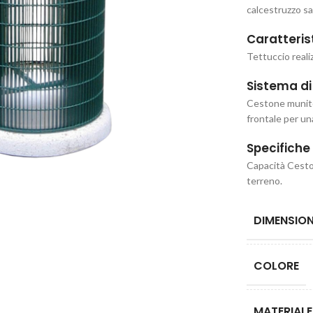
calcestruzzo sa
Caratteris
Tettuccio reali
Sistema di
Cestone munito 
frontale per una
Specifiche
Capacità Ceston
terreno.
DIMENSION
COLORE
MATERIALE