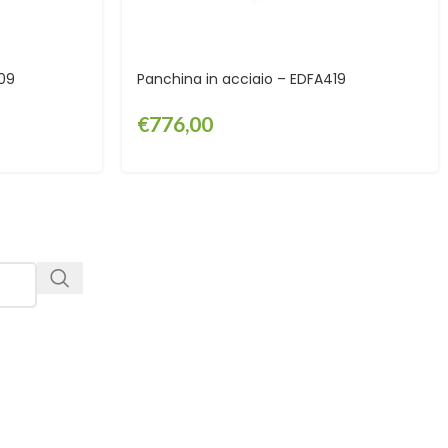
409
Panchina in acciaio – EDFA419
€
776,00