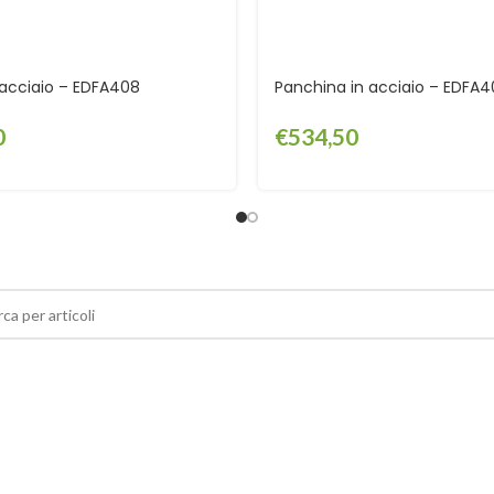
 acciaio – EDFA408
Panchina in acciaio – EDFA
0
€
534,50