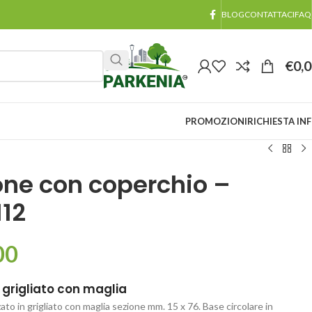
BLOG
CONTATTACI
FAQ
€
0,
PROMOZIONI
RICHIESTA IN
ne con coperchio –
12
00
 grigliato con maglia
ato in grigliato con maglia sezione mm. 15 x 76. Base circolare in