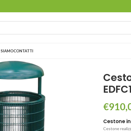
 SIAMO
CONTATTI
Cesto
EDFC1
€
910,
Cestone in
Cestone realizz