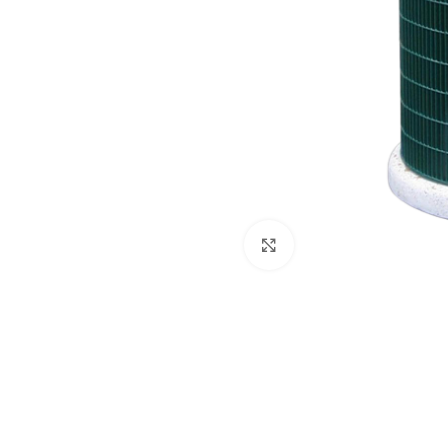
Dog
Posacenere
Fioriere
Sicurezza stradale
Fontane
Tabelloni e bacheche
Gazebi e casette
Transenne
Orologi
Click to enlarge