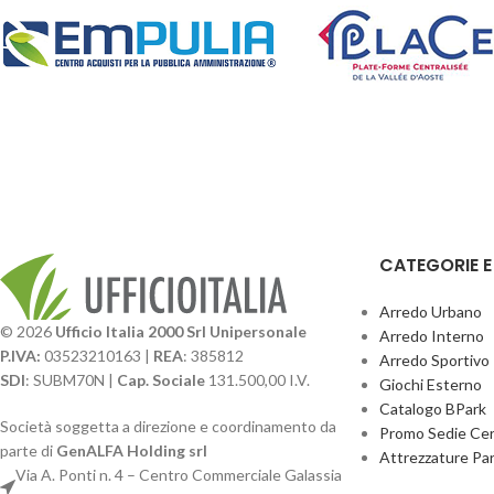
CATEGORIE 
Arredo Urbano
© 2026
Ufficio Italia 2000 Srl Unipersonale
Arredo Interno
P.IVA:
03523210163 |
REA
: 385812
Arredo Sportivo
SDI
: SUBM70N |
Cap. Sociale
131.500,00 I.V.
Giochi Esterno
Catalogo BPark
Società soggetta a direzione e coordinamento da
Promo Sedie Cert
parte di
GenALFA Holding srl
Attrezzature Par
Via A. Ponti n. 4 – Centro Commerciale Galassia