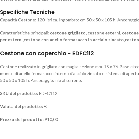
Specifiche Tecniche
Capacità Cestone: 120 litri ca. Ingombro: cm 50 x 50 x 105 h. Ancoraggio: 
Caratteristiche principali:
cestone grigliato, cestone esterni, cestone
per esterni,cestone con anello fermasacco in acciaio zincato,cestone
Cestone con coperchio - EDFC112
Cestone realizzato in grigliato con maglia sezione mm. 15 x 76. Base circ
munito di anello fermasacco interno d'acciaio zincato e sistema di apertur
50 x 50 x 105 h. Ancoraggio: filo al terreno.
SKU del prodotto:
EDFC112
Valuta del prodotto:
€
Prezzo del prodotto:
910,00