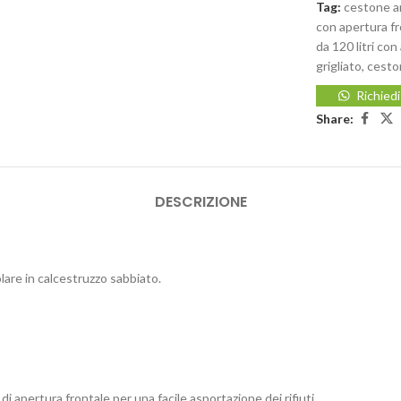
Tag:
cestone a
con apertura fro
da 120 litri co
grigliato
,
ceston
Richied
Share:
DESCRIZIONE
lare in calcestruzzo sabbiato.
 apertura frontale per una facile asportazione dei rifiuti.