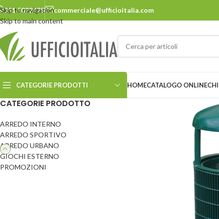
Skip to navigation
351.5022428
commerciale@ufficioitalia.com
Skip to main content
CATEGORIE PRODOTTI
HOME
CATALOGO ONLINE
CHI
CATEGORIE PRODOTTO
ARREDO INTERNO
ARREDO URBANO
ARREDO SPORTIVO
ARREDO URBANO
Cestini
Panchine
GIOCHI ESTERNO
Ciclostazione
Pensiline
PROMOZIONI
Delimitatori
Pergole e carport
Dissuasori
Pic-nic
Ecosostenibilità
Portabiciclette