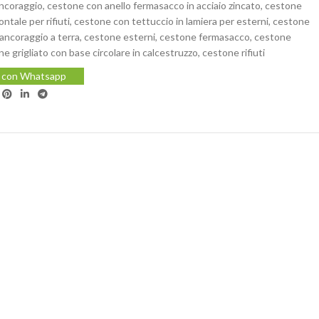
ncoraggio
,
cestone con anello fermasacco in acciaio zincato
,
cestone
ntale per rifiuti
,
cestone con tettuccio in lamiera per esterni
,
cestone
n ancoraggio a terra
,
cestone esterni
,
cestone fermasacco
,
cestone
e grigliato con base circolare in calcestruzzo
,
cestone rifiuti
i con Whatsapp