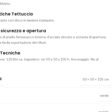
bbiato.
tiche Tettuccio
zzato con disco in lamiera stampato.
 sicurezza e apertura
di anello fermasacco interno d’acciaio zincato e sistema di apertura
 facile asportazione dei rifiuti.
 Tecniche
e: 120 litri ca. Ingombro: cm 50 x 50 x 105 h. Ancoraggio: filo al
I
50 × 50 × 105 cm
verde
acciaio