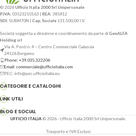
© 2026
Ufficio Italia 2000 Srl Unipersonale
P.IVA:
03523210163 |
REA
: 385812
SDI
: SUBM70N |
Cap. Sociale
131.500,00 I.V.
Società soggetta a direzione e coordinamento da parte di
GenALFA
Holding srl
Via A. Ponti n. 4 – Centro Commerciale Galassia
24126 Bergamo
Phone: +39.035.322206
Email: commerciale@ufficioitalia.com
PEC: info@pec.ufficioitalia.eu
CATEGORIE E CATALOGHI
LINK UTILI
BLOG E SOCIAL
UFFICIO ITALIA
© 2026
· Ufficio Italia 2000 Srl Unipersonale.
Trasporto e IVA Esclusi