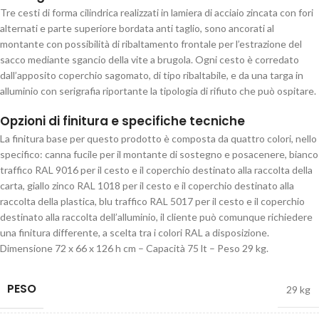
Tre cesti di forma cilindrica realizzati in lamiera di acciaio zincata con fori
alternati e parte superiore bordata anti taglio, sono ancorati al
montante con possibilità di ribaltamento frontale per l’estrazione del
sacco mediante sgancio della vite a brugola. Ogni cesto è corredato
dall’apposito coperchio sagomato, di tipo ribaltabile, e da una targa in
alluminio con serigrafia riportante la tipologia di rifiuto che può ospitare.
Opzioni di finitura e specifiche tecniche
La finitura base per questo prodotto è composta da quattro colori, nello
specifico: canna fucile per il montante di sostegno e posacenere, bianco
traffico RAL 9016 per il cesto e il coperchio destinato alla raccolta della
carta, giallo zinco RAL 1018 per il cesto e il coperchio destinato alla
raccolta della plastica, blu traffico RAL 5017 per il cesto e il coperchio
destinato alla raccolta dell’alluminio, il cliente può comunque richiedere
una finitura differente, a scelta tra i colori RAL a disposizione.
Dimensione 72 x 66 x 126 h cm – Capacità 75 lt – Peso 29 kg.
PESO
29 kg