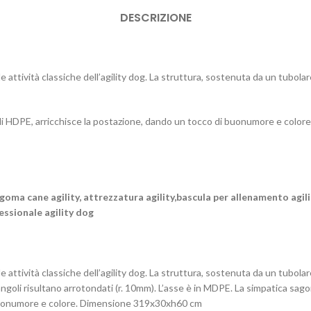
DESCRIZIONE
ttività classiche dell’agility dog. La struttura, sostenuta da un tubolare 
 di HDPE, arricchisce la postazione, dando un tocco di buonumore e colore
 sagoma cane agility, attrezzatura agility,bascula per allenamento agil
essionale agility dog
attività classiche dell’agility dog. La struttura, sostenuta da un tubolar
 angoli risultano arrotondati (r. 10mm). L’asse è in MDPE. La simpatica sag
di buonumore e colore. Dimensione 319x30xh60 cm