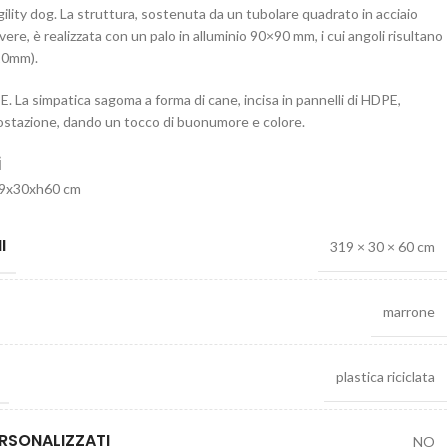
agility dog. La struttura, sostenuta da un tubolare quadrato in acciaio
vere, è realizzata con un palo in alluminio 90×90 mm, i cui angoli risultano
 10mm).
E. La simpatica sagoma a forma di cane, incisa in pannelli di HDPE,
postazione, dando un tocco di buonumore e colore.
i
19x30xh60 cm
I
319 × 30 × 60 cm
marrone
plastica riciclata
RSONALIZZATI
NO