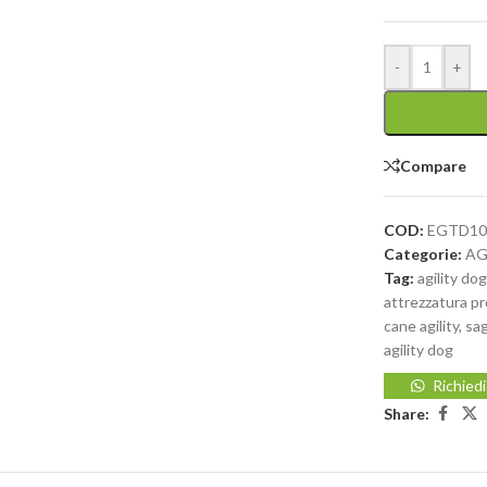
-
+
Compare
COD:
EGTD10
Categorie:
AG
Tag:
agility do
attrezzatura pr
cane agility
,
sag
agility dog
Richied
Share: