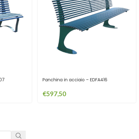
407
Panchina in acciaio – EDFA416
€
597,50