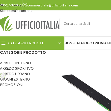
Skip to navigation
351.5022428
commerciale@ufficioitalia.com
Skip to main content
CATEGORIE PRODOTTI
HOME
CATALOGO ONLINE
CHI
CATEGORIE PRODOTTO
ARREDO INTERNO
ARREDO URBANO
ARREDO SPORTIVO
ARREDO URBANO
Cestini
Panchine
GIOCHI ESTERNO
Ciclostazione
Pensiline
PROMOZIONI
Delimitatori
Pergole e carport
Dissuasori
Pic-nic
Ecosostenibilità
Portabiciclette