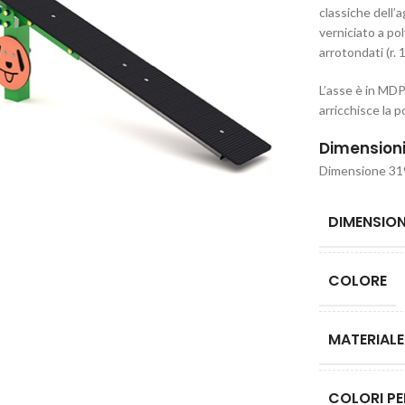
classiche dell’
verniciato a pol
arrotondati (r.
L’asse è in MDP
arricchisce la 
Dimension
Dimensione 3
DIMENSION
COLORE
MATERIALE
COLORI PE