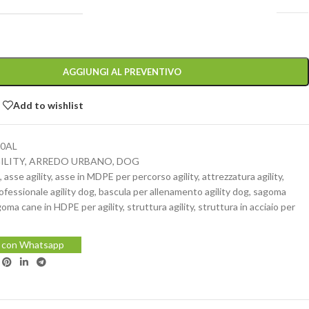
AGGIUNGI AL PREVENTIVO
Add to wishlist
0AL
ILITY
,
ARREDO URBANO
,
DOG
g
,
asse agility
,
asse in MDPE per percorso agility
,
attrezzatura agility
,
ofessionale agility dog
,
bascula per allenamento agility dog
,
sagoma
oma cane in HDPE per agility
,
struttura agility
,
struttura in acciaio per
i con Whatsapp