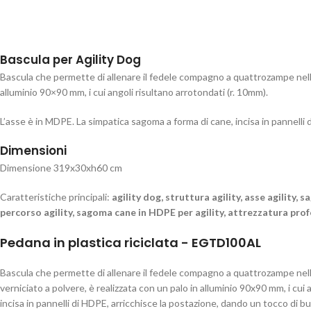
Bascula per Agility Dog
Bascula che permette di allenare il fedele compagno a quattrozampe nelle a
alluminio 90×90 mm, i cui angoli risultano arrotondati (r. 10mm).
L’asse è in MDPE. La simpatica sagoma a forma di cane, incisa in pannelli
Dimensioni
Dimensione 319x30xh60 cm
Caratteristiche principali:
agility dog, struttura agility, asse agility,
percorso agility, sagoma cane in HDPE per agility, attrezzatura prof
Pedana in plastica riciclata - EGTD100AL
Bascula che permette di allenare il fedele compagno a quattrozampe nelle 
verniciato a polvere, è realizzata con un palo in alluminio 90x90 mm, i cui
incisa in pannelli di HDPE, arricchisce la postazione, dando un tocco 