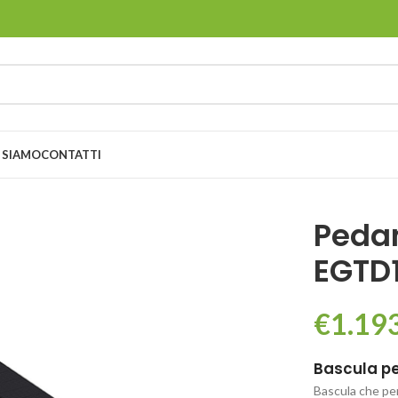
 SIAMO
CONTATTI
Pedan
EGTD
€
1.19
Bascula pe
Bascula che per