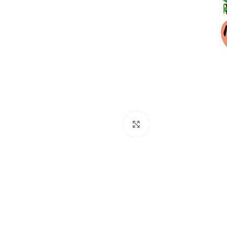
Dog
Posacenere
Fioriere
Sicurezza stradale
Fontane
Tabelloni e bacheche
Gazebi e casette
Transenne
Orologi
Click to enlarge