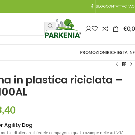
BLOG
CONTATTACI
FAQ
€
0,
PROMOZIONI
RICHIESTA IN
a in plastica riciclata –
100AL
3,40
r Agility Dog
mette di allenare il fedele compagno a quattrozampe nelle attività