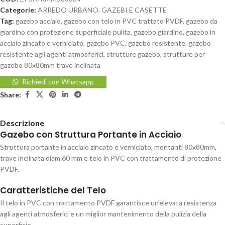
Categorie:
ARREDO URBANO
,
GAZEBI E CASETTE
Tag:
gazebo acciaio
,
gazebo con telo in PVC trattato PVDF
,
gazebo da
giardino con protezione superficiale pulita
,
gazebo giardino
,
gazebo in
acciaio zincato e verniciato
,
gazebo PVC
,
gazebo resistente
,
gazebo
resistente agli agenti atmosferici
,
strutture gazebo
,
strutture per
gazebo 80x80mm trave inclinata
Richiedi con Whatsapp
Share:
Descrizione
Gazebo con Struttura Portante in Acciaio
Struttura portante in acciaio zincato e verniciato, montanti 80x80mm,
trave inclinata diam.60 mm e telo in PVC con trattamento di protezione
PVDF.
Caratteristiche del Telo
Il telo in PVC con trattamento PVDF garantisce un’elevata resistenza
agli agenti atmosferici e un miglior mantenimento della pulizia della
superficie.