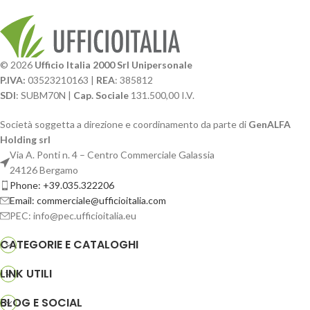
© 2026
Ufficio Italia 2000 Srl Unipersonale
P.IVA:
03523210163 |
REA
: 385812
SDI
: SUBM70N |
Cap. Sociale
131.500,00 I.V.
Società soggetta a direzione e coordinamento da parte di
GenALFA
Holding srl
Via A. Ponti n. 4 – Centro Commerciale Galassia
24126 Bergamo
Phone: +39.035.322206
Email: commerciale@ufficioitalia.com
PEC: info@pec.ufficioitalia.eu
CATEGORIE E CATALOGHI
LINK UTILI
BLOG E SOCIAL