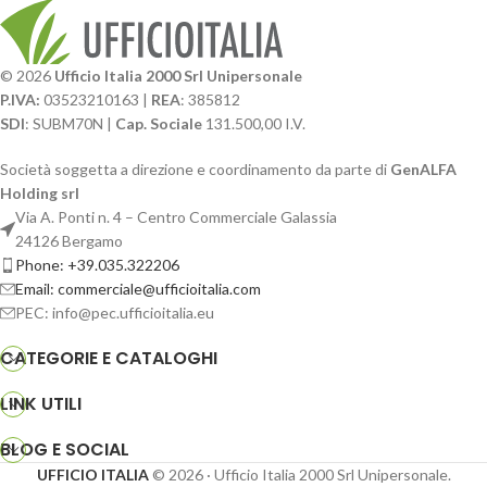
© 2026
Ufficio Italia 2000 Srl Unipersonale
P.IVA:
03523210163 |
REA
: 385812
SDI
: SUBM70N |
Cap. Sociale
131.500,00 I.V.
Società soggetta a direzione e coordinamento da parte di
GenALFA
Holding srl
Via A. Ponti n. 4 – Centro Commerciale Galassia
24126 Bergamo
Phone: +39.035.322206
Email: commerciale@ufficioitalia.com
PEC: info@pec.ufficioitalia.eu
CATEGORIE E CATALOGHI
LINK UTILI
BLOG E SOCIAL
UFFICIO ITALIA
© 2026
· Ufficio Italia 2000 Srl Unipersonale.