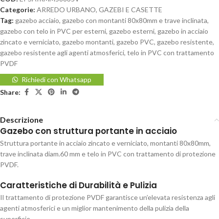
Categorie:
ARREDO URBANO
,
GAZEBI E CASETTE
Tag:
gazebo acciaio
,
gazebo con montanti 80x80mm e trave inclinata
,
gazebo con telo in PVC per esterni
,
gazebo esterni
,
gazebo in acciaio
zincato e verniciato
,
gazebo montanti
,
gazebo PVC
,
gazebo resistente
,
gazebo resistente agli agenti atmosferici
,
telo in PVC con trattamento
PVDF
Richiedi con Whatsapp
Share:
Descrizione
Gazebo con struttura portante in acciaio
Struttura portante in acciaio zincato e verniciato, montanti 80x80mm,
trave inclinata diam.60 mm e telo in PVC con trattamento di protezione
PVDF.
Caratteristiche di Durabilità e Pulizia
Il trattamento di protezione PVDF garantisce un’elevata resistenza agli
agenti atmosferici e un miglior mantenimento della pulizia della
superficie.