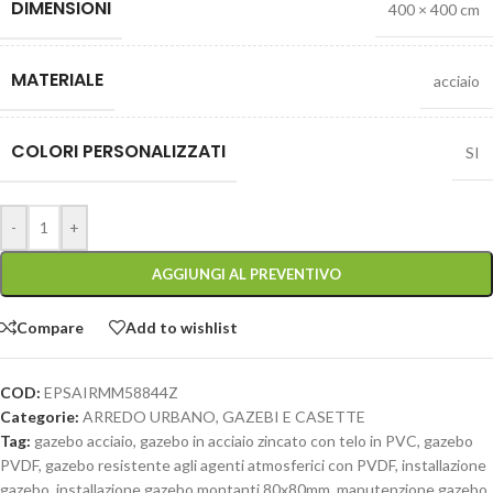
DIMENSIONI
400 × 400 cm
MATERIALE
acciaio
COLORI PERSONALIZZATI
SI
-
+
AGGIUNGI AL PREVENTIVO
Compare
Add to wishlist
COD:
EPSAIRMM58844Z
Categorie:
ARREDO URBANO
,
GAZEBI E CASETTE
Tag:
gazebo acciaio
,
gazebo in acciaio zincato con telo in PVC
,
gazebo
PVDF
,
gazebo resistente agli agenti atmosferici con PVDF
,
installazione
gazebo
,
installazione gazebo montanti 80x80mm
,
manutenzione gazebo
,