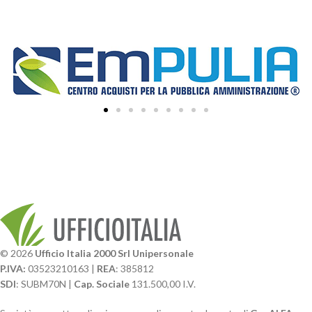
© 2026
Ufficio Italia 2000 Srl Unipersonale
P.IVA:
03523210163 |
REA
: 385812
SDI
: SUBM70N |
Cap. Sociale
131.500,00 I.V.