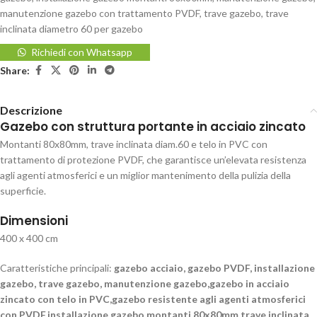
manutenzione gazebo con trattamento PVDF
,
trave gazebo
,
trave
inclinata diametro 60 per gazebo
Richiedi con Whatsapp
Share:
Descrizione
Gazebo con struttura portante in acciaio zincato
Montanti 80x80mm, trave inclinata diam.60 e telo in PVC con
trattamento di protezione PVDF, che garantisce un’elevata resistenza
agli agenti atmosferici e un miglior mantenimento della pulizia della
superficie.
Dimensioni
400 x 400 cm
Caratteristiche principali:
gazebo acciaio, gazebo PVDF, installazione
gazebo, trave gazebo, manutenzione gazebo,gazebo in acciaio
zincato con telo in PVC,gazebo resistente agli agenti atmosferici
con PVDF,installazione gazebo montanti 80x80mm,trave inclinata