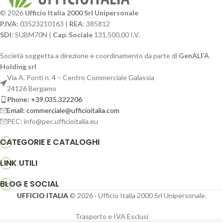
© 2026
Ufficio Italia 2000 Srl Unipersonale
P.IVA:
03523210163 |
REA
: 385812
SDI
: SUBM70N |
Cap. Sociale
131.500,00 I.V.
Società soggetta a direzione e coordinamento da parte di
GenALFA
Holding srl
Via A. Ponti n. 4 – Centro Commerciale Galassia
24126 Bergamo
Phone: +39.035.322206
Email: commerciale@ufficioitalia.com
PEC: info@pec.ufficioitalia.eu
CATEGORIE E CATALOGHI
LINK UTILI
BLOG E SOCIAL
UFFICIO ITALIA
© 2026
· Ufficio Italia 2000 Srl Unipersonale.
Trasporto e IVA Esclusi