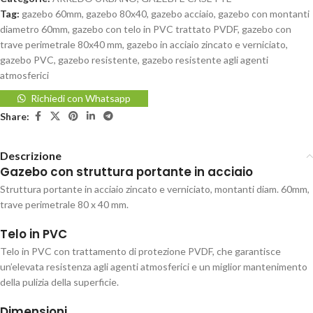
Tag:
gazebo 60mm
,
gazebo 80x40
,
gazebo acciaio
,
gazebo con montanti
diametro 60mm
,
gazebo con telo in PVC trattato PVDF
,
gazebo con
trave perimetrale 80x40 mm
,
gazebo in acciaio zincato e verniciato
,
gazebo PVC
,
gazebo resistente
,
gazebo resistente agli agenti
atmosferici
Richiedi con Whatsapp
Share:
Descrizione
Gazebo con struttura portante in acciaio
Struttura portante in acciaio zincato e verniciato, montanti diam. 60mm,
trave perimetrale 80 x 40 mm.
Telo in PVC
Telo in PVC con trattamento di protezione PVDF, che garantisce
un’elevata resistenza agli agenti atmosferici e un miglior mantenimento
della pulizia della superficie.
Dimensioni