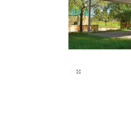
Dog
Posacenere
Fioriere
Sicurezza stradale
Fontane
Tabelloni e bacheche
Gazebi e casette
Transenne
Orologi
Click to enlarge