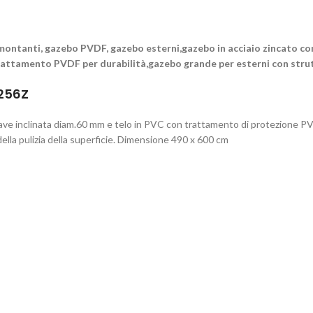
montanti, gazebo PVDF, gazebo esterni,gazebo in acciaio zincato con
rattamento PVDF per durabilità,gazebo grande per esterni con stru
2256Z
ave inclinata diam.60 mm e telo in PVC con trattamento di protezione P
ella pulizia della superficie. Dimensione 490 x 600 cm