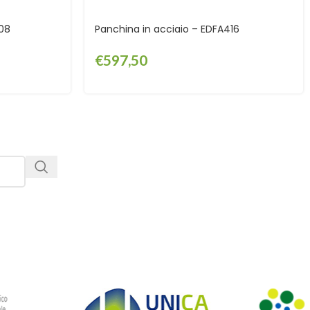
408
Panchina in acciaio – EDFA416
€
597,50