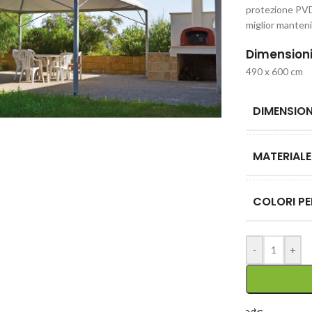
protezione PVDF
miglior manteni
Dimension
490 x 600 cm
DIMENSION
MATERIALE
COLORI PE
-
+