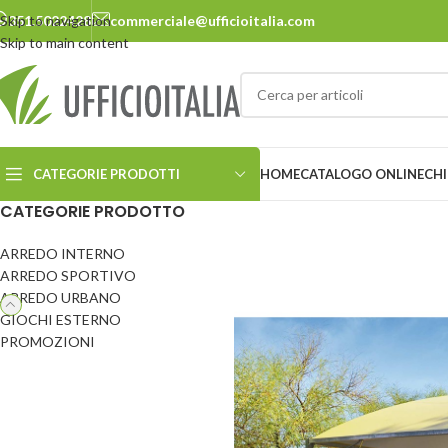
Skip to navigation
351.5022428
commerciale@ufficioitalia.com
Skip to main content
CATEGORIE PRODOTTI
HOME
CATALOGO ONLINE
CHI
CATEGORIE PRODOTTO
ARREDO INTERNO
ARREDO URBANO
ARREDO SPORTIVO
ARREDO URBANO
Cestini
Panchine
GIOCHI ESTERNO
Ciclostazione
Pensiline
PROMOZIONI
Delimitatori
Pergole e carport
Dissuasori
Pic-nic
Ecosostenibilità
Portabiciclette