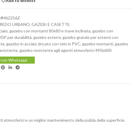
Add to wishlist
MM62256Z
REDO URBANO
,
GAZEBI E CASETTE
ciaio
,
gazebo con montanti 80x80 e trave inclinata
,
gazebo con
DF per durabilità
,
gazebo esterni
,
gazebo grande per esterni con
sta
,
gazebo in acciaio zincato con telo in PVC
,
gazebo montanti
,
gazebo
resistente
,
gazebo resistente agli agenti atmosferici 490x600
i con Whatsapp
atmosferici e un miglior mantenimento della pulizia della superficie.