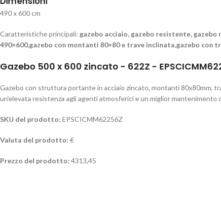
Dimensioni
490 x 600 cm
Caratteristiche principali:
gazebo acciaio, gazebo resistente, gazebo 
490×600,gazebo con montanti 80×80 e trave inclinata,gazebo con t
Gazebo 500 x 600 zincato - 622Z - EPSCICMM6
Gazebo con struttura portante in acciaio zincato, montanti 80x80mm, tr
un'elevata resistenza agli agenti atmosferici e un miglior mantenimento d
SKU del prodotto:
EPSCICMM62256Z
Valuta del prodotto:
€
Prezzo del prodotto:
4313,45