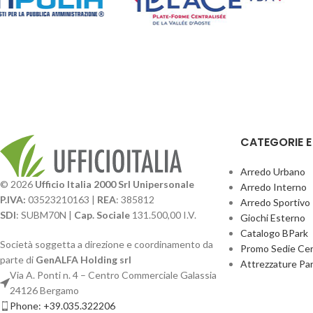
CATEGORIE 
Arredo Urbano
© 2026
Ufficio Italia 2000 Srl Unipersonale
Arredo Interno
P.IVA:
03523210163 |
REA
: 385812
Arredo Sportivo
SDI
: SUBM70N |
Cap. Sociale
131.500,00 I.V.
Giochi Esterno
Catalogo BPark
Società soggetta a direzione e coordinamento da
Promo Sedie Cert
parte di
GenALFA Holding srl
Attrezzature Par
Via A. Ponti n. 4 – Centro Commerciale Galassia
24126 Bergamo
Phone: +39.035.322206