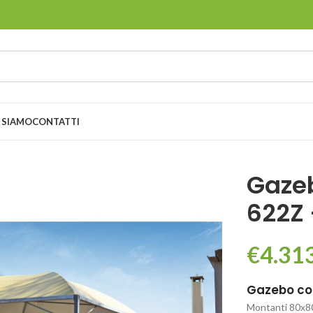
 SIAMO
CONTATTI
Gazeb
622Z
€
4.31
Gazebo con
Montanti 80x80