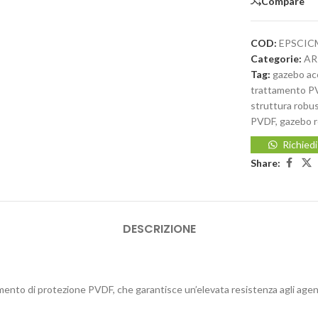
Compare
COD:
EPSCIC
Categorie:
AR
Tag:
gazebo ac
trattamento PV
struttura robu
PVDF
,
gazebo 
Richied
Share:
DESCRIZIONE
to di protezione PVDF, che garantisce un’elevata resistenza agli agenti 