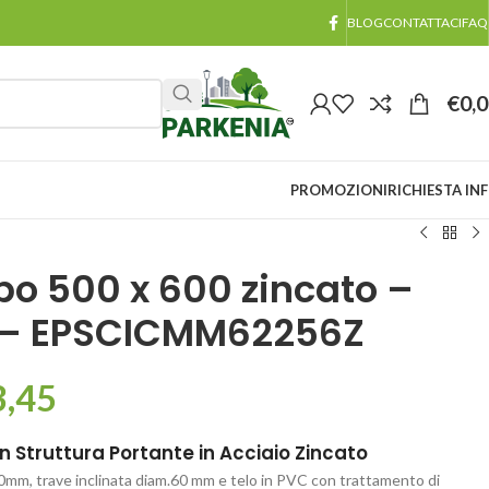
BLOG
CONTATTACI
FAQ
€
0,
PROMOZIONI
RICHIESTA IN
o 500 x 600 zincato –
 – EPSCICMM62256Z
3,45
 Struttura Portante in Acciaio Zincato
mm, trave inclinata diam.60 mm e telo in PVC con trattamento di