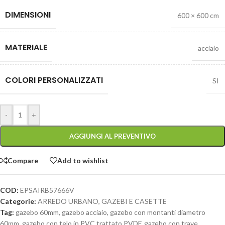
DIMENSIONI
600 × 600 cm
MATERIALE
acciaio
COLORI PERSONALIZZATI
SI
-
+
AGGIUNGI AL PREVENTIVO
Compare
Add to wishlist
COD:
EPSAIRB57666V
Categorie:
ARREDO URBANO
,
GAZEBI E CASETTE
Tag:
gazebo 60mm
,
gazebo acciaio
,
gazebo con montanti diametro
60mm
,
gazebo con telo in PVC trattato PVDF
,
gazebo con trave