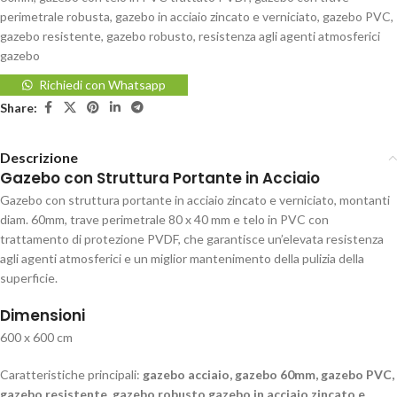
perimetrale robusta
,
gazebo in acciaio zincato e verniciato
,
gazebo PVC
,
gazebo resistente
,
gazebo robusto
,
resistenza agli agenti atmosferici
gazebo
Richiedi con Whatsapp
Share:
Descrizione
Gazebo con Struttura Portante in Acciaio
Gazebo con struttura portante in acciaio zincato e verniciato, montanti
diam. 60mm, trave perimetrale 80 x 40 mm e telo in PVC con
trattamento di protezione PVDF, che garantisce un’elevata resistenza
agli agenti atmosferici e un miglior mantenimento della pulizia della
superficie.
Dimensioni
600 x 600 cm
Caratteristiche principali:
gazebo acciaio, gazebo 60mm, gazebo PVC,
gazebo resistente, gazebo robusto,gazebo in acciaio zincato e