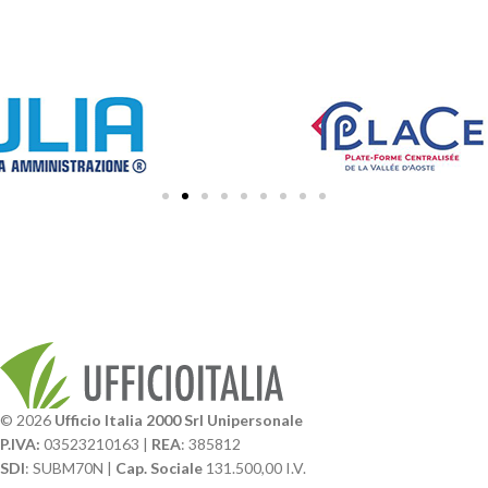
© 2026
Ufficio Italia 2000 Srl Unipersonale
P.IVA:
03523210163 |
REA
: 385812
SDI
: SUBM70N |
Cap. Sociale
131.500,00 I.V.