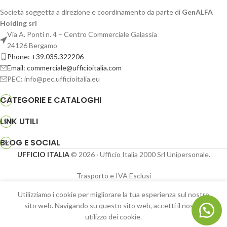
Società soggetta a direzione e coordinamento da parte di
GenALFA
Holding srl
Via A. Ponti n. 4 – Centro Commerciale Galassia
24126 Bergamo
Phone: +39.035.322206
Email: commerciale@ufficioitalia.com
PEC: info@pec.ufficioitalia.eu
CATEGORIE E CATALOGHI
LINK UTILI
BLOG E SOCIAL
UFFICIO ITALIA
© 2026
· Ufficio Italia 2000 Srl Unipersonale.
Trasporto e IVA Esclusi
Utilizziamo i cookie per migliorare la tua esperienza sul nostro
Gazebo 600 x
sito web. Navigando su questo sito web, accetti il ​​nostro
600 verniciato
€
4.461,95
-
+
utilizzo dei cookie.
– 576V –
Shop
Sidebar
Wishlist
Cart
My account