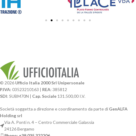
© 2026
Ufficio Italia 2000 Srl Unipersonale
P.IVA:
03523210163 |
REA
: 385812
SDI
: SUBM70N |
Cap. Sociale
131.500,00 I.V.
Società soggetta a direzione e coordinamento da parte di
GenALFA
Holding srl
Via A. Ponti n. 4 – Centro Commerciale Galassia
24126 Bergamo
Phone: +39.035.322206