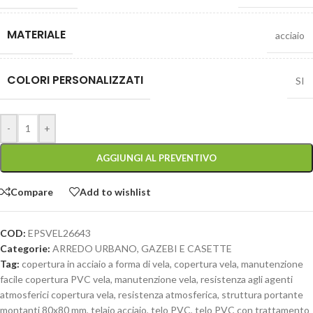
MATERIALE
acciaio
COLORI PERSONALIZZATI
SI
-
+
AGGIUNGI AL PREVENTIVO
Compare
Add to wishlist
COD:
EPSVEL26643
Categorie:
ARREDO URBANO
,
GAZEBI E CASETTE
Tag:
copertura in acciaio a forma di vela
,
copertura vela
,
manutenzione
facile copertura PVC vela
,
manutenzione vela
,
resistenza agli agenti
atmosferici copertura vela
,
resistenza atmosferica
,
struttura portante
montanti 80x80 mm
,
telaio acciaio
,
telo PVC
,
telo PVC con trattamento