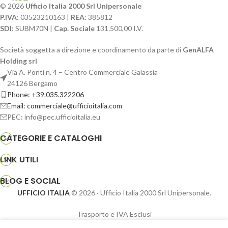
© 2026
Ufficio Italia 2000 Srl Unipersonale
P.IVA:
03523210163 |
REA
: 385812
SDI
: SUBM70N |
Cap. Sociale
131.500,00 I.V.
Società soggetta a direzione e coordinamento da parte di
GenALFA
Holding srl
Via A. Ponti n. 4 – Centro Commerciale Galassia
24126 Bergamo
Phone: +39.035.322206
Email: commerciale@ufficioitalia.com
PEC: info@pec.ufficioitalia.eu
CATEGORIE E CATALOGHI
LINK UTILI
BLOG E SOCIAL
UFFICIO ITALIA
© 2026
· Ufficio Italia 2000 Srl Unipersonale.
Trasporto e IVA Esclusi