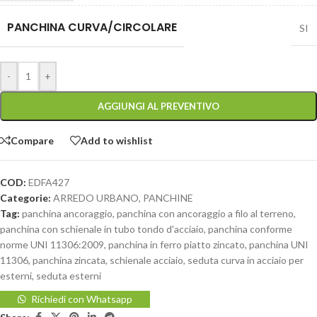
PANCHINA CURVA/CIRCOLARE
SI
-
+
AGGIUNGI AL PREVENTIVO
Compare
Add to wishlist
COD:
EDFA427
Categorie:
ARREDO URBANO
,
PANCHINE
Tag:
panchina ancoraggio
,
panchina con ancoraggio a filo al terreno
,
panchina con schienale in tubo tondo d'acciaio
,
panchina conforme
norme UNI 11306:2009
,
panchina in ferro piatto zincato
,
panchina UNI
11306
,
panchina zincata
,
schienale acciaio
,
seduta curva in acciaio per
esterni
,
seduta esterni
Richiedi con Whatsapp