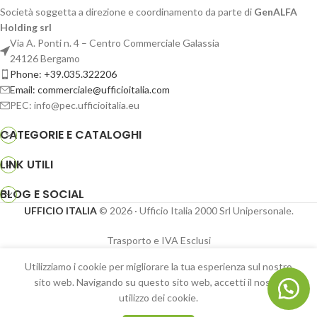
Società soggetta a direzione e coordinamento da parte di
GenALFA
Holding srl
Via A. Ponti n. 4 – Centro Commerciale Galassia
24126 Bergamo
Phone: +39.035.322206
Email: commerciale@ufficioitalia.com
PEC: info@pec.ufficioitalia.eu
CATEGORIE E CATALOGHI
LINK UTILI
BLOG E SOCIAL
UFFICIO ITALIA
© 2026
· Ufficio Italia 2000 Srl Unipersonale.
Trasporto e IVA Esclusi
Utilizziamo i cookie per migliorare la tua esperienza sul nostro
Panchina con
Su richiesta.
sito web. Navigando su questo sito web, accetti il ​​nostro
schienale, in plastica
Contatta
utilizzo dei cookie.
riciclata, struttura in
Shop
Sidebar
Wishlist
Cart
My account
035.322206
acciaio – ESPPS0404