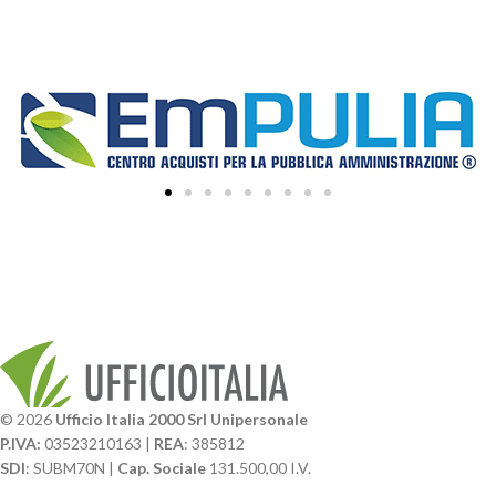
© 2026
Ufficio Italia 2000 Srl Unipersonale
P.IVA:
03523210163 |
REA
: 385812
SDI
: SUBM70N |
Cap. Sociale
131.500,00 I.V.