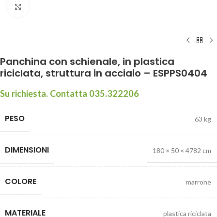
Click to enlarge
Panchina con schienale, in plastica
riciclata, struttura in acciaio – ESPPS0404
Su richiesta. Contatta 035.322206
PESO
63 kg
DIMENSIONI
180 × 50 × 4782 cm
COLORE
marrone
MATERIALE
plastica riciclata