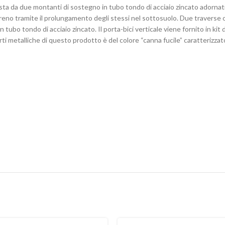
osta da due montanti di sostegno in tubo tondo di acciaio zincato adornati
reno tramite il prolungamento degli stessi nel sottosuolo. Due traverse or
 tubo tondo di acciaio zincato. Il porta-bici verticale viene fornito in ki
parti metalliche di questo prodotto è del colore “canna fucile” caratterizza