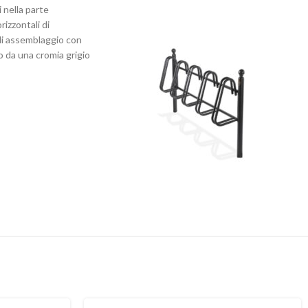
 nella parte
izzontali di
t di assemblaggio con
to da una cromia grigio