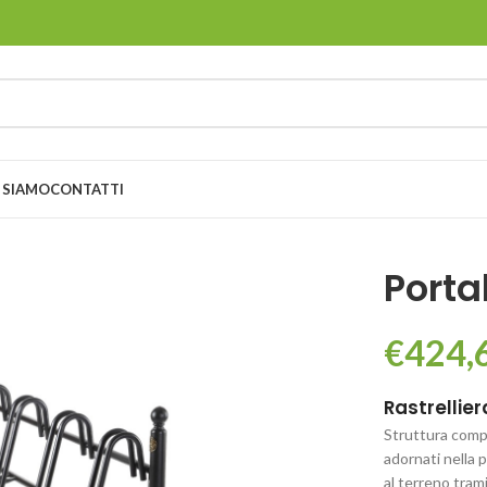
 SIAMO
CONTATTI
Porta
€
424,
Rastrellier
Struttura comp
adornati nella 
al terreno tram