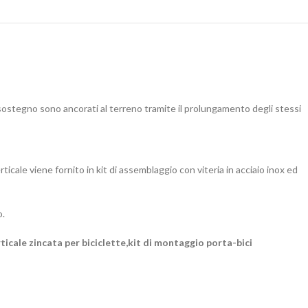
 sostegno sono ancorati al terreno tramite il prolungamento degli stessi
ticale viene fornito in kit di assemblaggio con viteria in acciaio inox ed
o.
verticale zincata per biciclette,kit di montaggio porta-bici