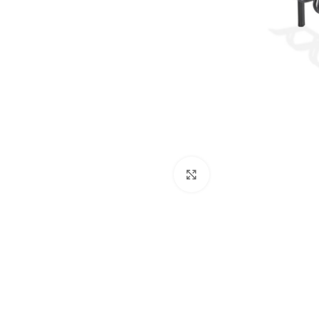
Dog
Posacenere
Fioriere
Sicurezza stradale
Fontane
Tabelloni e bacheche
Gazebi e casette
Transenne
Orologi
Click to enlarge