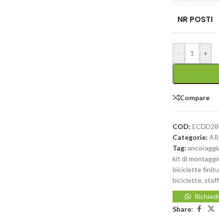
NR POSTI
-
+
Compare
COD:
ECDD28
Categorie:
AR
Tag:
ancoraggio
kit di montaggi
biciclette finit
biciclette
,
staff
Richied
Share: