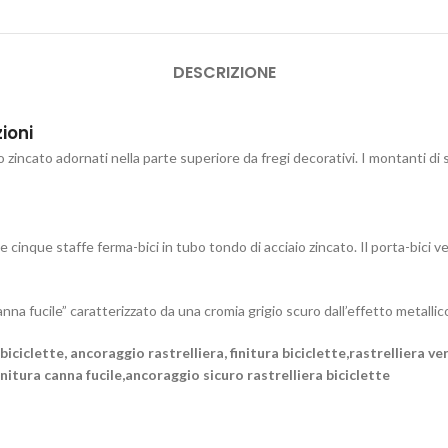
DESCRIZIONE
ioni
zincato adornati nella parte superiore da fregi decorativi. I montanti di
cinque staffe ferma-bici in tubo tondo di acciaio zincato. Il porta-bici ver
anna fucile” caratterizzato da una cromia grigio scuro dall’effetto metallic
e biciclette, ancoraggio rastrelliera, finitura biciclette,rastrelliera 
finitura canna fucile,ancoraggio sicuro rastrelliera biciclette