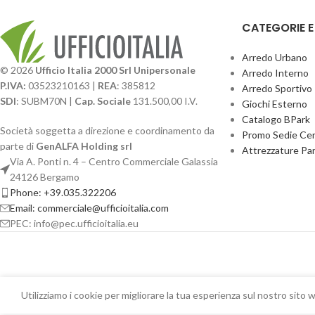
CATEGORIE 
Arredo Urbano
© 2026
Ufficio Italia 2000 Srl Unipersonale
Arredo Interno
P.IVA:
03523210163 |
REA
: 385812
Arredo Sportivo
SDI
: SUBM70N |
Cap. Sociale
131.500,00 I.V.
Giochi Esterno
Catalogo BPark
Società soggetta a direzione e coordinamento da
Promo Sedie Cert
parte di
GenALFA Holding srl
Attrezzature Par
Via A. Ponti n. 4 – Centro Commerciale Galassia
24126 Bergamo
Phone: +39.035.322206
Email: commerciale@ufficioitalia.com
PEC: info@pec.ufficioitalia.eu
Utilizziamo i cookie per migliorare la tua esperienza sul nostro sito w