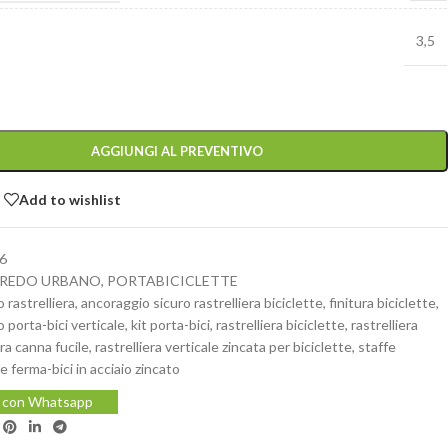
3,5
AGGIUNGI AL PREVENTIVO
Add to wishlist
6
REDO URBANO
,
PORTABICICLETTE
 rastrelliera
,
ancoraggio sicuro rastrelliera biciclette
,
finitura biciclette
,
o porta-bici verticale
,
kit porta-bici
,
rastrelliera biciclette
,
rastrelliera
ura canna fucile
,
rastrelliera verticale zincata per biciclette
,
staffe
e ferma-bici in acciaio zincato
i con Whatsapp