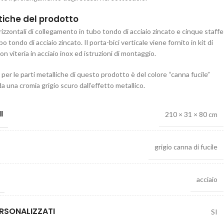
tiche del prodotto
izzontali di collegamento in tubo tondo di acciaio zincato e cinque staffe
bo tondo di acciaio zincato. Il porta-bici verticale viene fornito in kit di
n viteria in acciaio inox ed istruzioni di montaggio.
e per le parti metalliche di questo prodotto è del colore “canna fucile”
da una cromia grigio scuro dall’effetto metallico.
I
210 × 31 × 80 cm
grigio canna di fucile
acciaio
RSONALIZZATI
SI