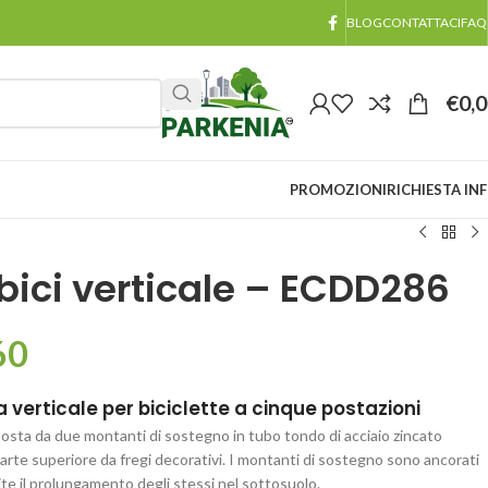
BLOG
CONTATTACI
FAQ
€
0,
PROMOZIONI
RICHIESTA IN
bici verticale – ECDD286
60
a verticale per biciclette a cinque postazioni
osta da due montanti di sostegno in tubo tondo di acciaio zincato
parte superiore da fregi decorativi. I montanti di sostegno sono ancorati
ite il prolungamento degli stessi nel sottosuolo.