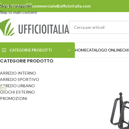
Skip to navigation
351.5022428
commerciale@ufficioitalia.com
Skip to main content
CATEGORIE PRODOTTI
HOME
CATALOGO ONLINE
CHI
CATEGORIE PRODOTTO
ARREDO INTERNO
ARREDO URBANO
ARREDO SPORTIVO
ARREDO URBANO
Cestini
Panchine
GIOCHI ESTERNO
Ciclostazione
Pensiline
PROMOZIONI
Delimitatori
Pergole e carport
Dissuasori
Pic-nic
Ecosostenibilità
Portabiciclette