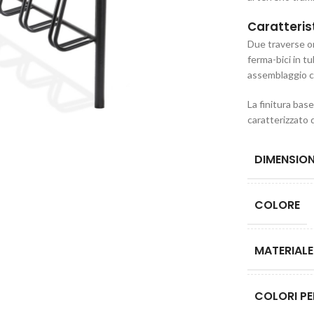
Caratteris
Due traverse or
ferma-bici in tu
assemblaggio co
La finitura bas
caratterizzato 
DIMENSION
COLORE
MATERIALE
COLORI PE