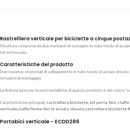
Rastrelliera verticale per biciclette a cinque postaz
Struttura composta da due montanti di sostegno in tubo tondo di acciaio 
nel sottosuolo.
Caratteristiche del prodotto
Due traverse orizzontali di collegamento in tubo tondo di acciaio zincato e 
istruzioni di montaggio.
La finitura base per le parti metalliche di questo prodotto è del colore “c
Caratteristiche principali:
rastrelliera biciclette, kit porta-bici, staff
verticale,staffe ferma-bici in acciaio zincato,rastrelliera biciclette 
Portabici verticale - ECDD286