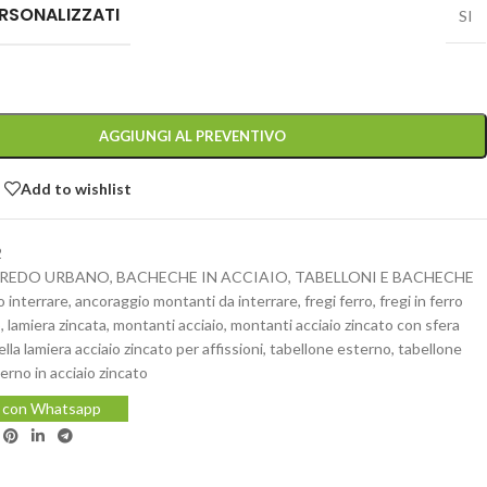
RSONALIZZATI
SI
AGGIUNGI AL PREVENTIVO
Add to wishlist
2
REDO URBANO
,
BACHECHE IN ACCIAIO
,
TABELLONI E BACHECHE
 interrare
,
ancoraggio montanti da interrare
,
fregi ferro
,
fregi in ferro
o
,
lamiera zincata
,
montanti acciaio
,
montanti acciaio zincato con sfera
ella lamiera acciaio zincato per affissioni
,
tabellone esterno
,
tabellone
erno in acciaio zincato
i con Whatsapp