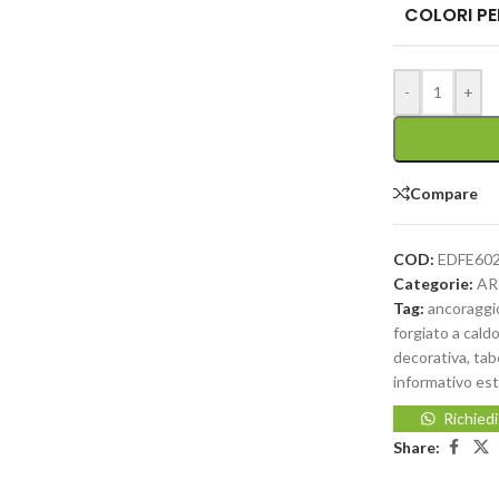
COLORI PE
-
+
Compare
COD:
EDFE60
Categorie:
AR
Tag:
ancoraggio
forgiato a cald
decorativa
,
tab
informativo est
Richied
Share: