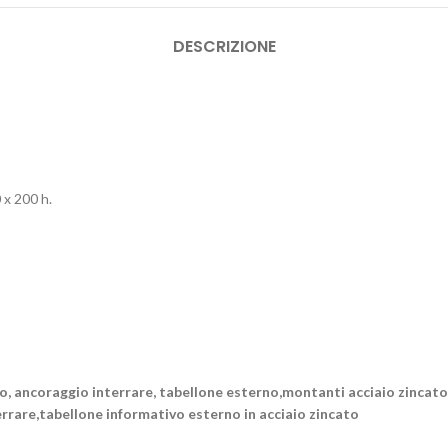
DESCRIZIONE
 x 200 h.
rro, ancoraggio interrare, tabellone esterno,montanti acciaio zincato
terrare,tabellone informativo esterno in acciaio zincato