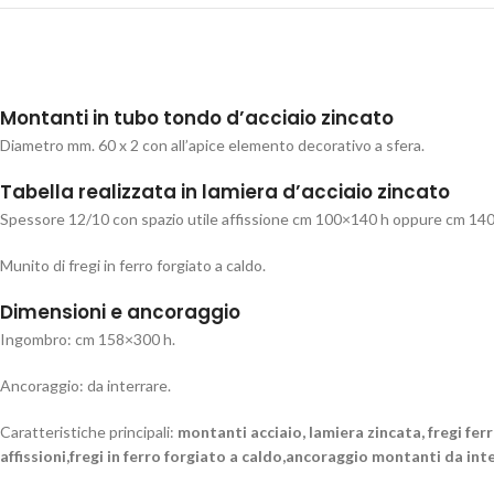
Montanti in tubo tondo d’acciaio zincato
Diametro mm. 60 x 2 con all’apice elemento decorativo a sfera.
Tabella realizzata in lamiera d’acciaio zincato
Spessore 12/10 con spazio utile affissione cm 100×140 h oppure cm 140
Munito di fregi in ferro forgiato a caldo.
Dimensioni e ancoraggio
Ingombro: cm 158×300 h.
Ancoraggio: da interrare.
Caratteristiche principali:
montanti acciaio, lamiera zincata, fregi fe
affissioni,fregi in ferro forgiato a caldo,ancoraggio montanti da in