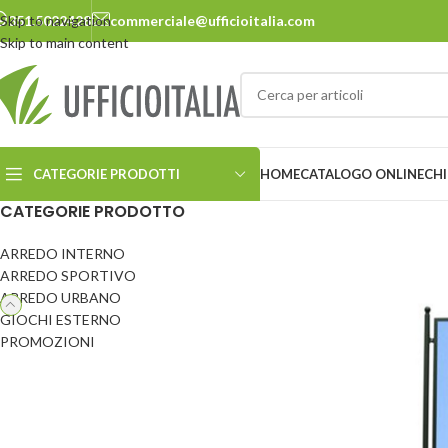
Skip to navigation
351.5022428
commerciale@ufficioitalia.com
Skip to main content
CATEGORIE PRODOTTI
HOME
CATALOGO ONLINE
CHI
CATEGORIE PRODOTTO
ARREDO INTERNO
ARREDO URBANO
ARREDO SPORTIVO
ARREDO URBANO
Cestini
Panchine
GIOCHI ESTERNO
Ciclostazione
Pensiline
PROMOZIONI
Delimitatori
Pergole e carport
Dissuasori
Pic-nic
Ecosostenibilità
Portabiciclette