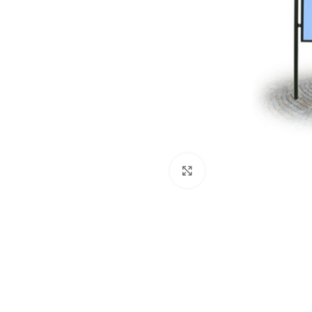
Dog
Posacenere
Fioriere
Sicurezza stradale
Fontane
Tabelloni e bacheche
Gazebi e casette
Transenne
Orologi
Click to enlarge