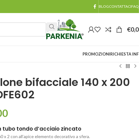
BLOG
CONTATTACI
FAQ
€
0,
PROMOZIONI
RICHIESTA IN
lone bifacciale 140 x 200
DFE602
00
n tubo tondo d’acciaio zincato
 x 2 con all’apice elemento decorativo a sfera.