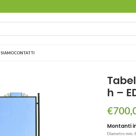
 SIAMO
CONTATTI
Tabel
h – E
€
700,
Montanti i
Diametro mm. 60