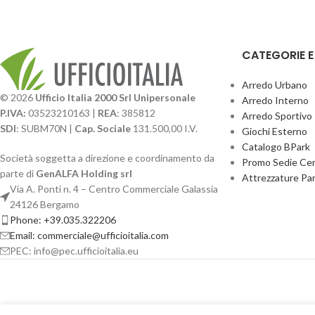
CATEGORIE 
Arredo Urbano
© 2026
Ufficio Italia 2000 Srl Unipersonale
Arredo Interno
P.IVA:
03523210163 |
REA
: 385812
Arredo Sportivo
SDI
: SUBM70N |
Cap. Sociale
131.500,00 I.V.
Giochi Esterno
Catalogo BPark
Società soggetta a direzione e coordinamento da
Promo Sedie Cert
parte di
GenALFA Holding srl
Attrezzature Par
Via A. Ponti n. 4 – Centro Commerciale Galassia
24126 Bergamo
Phone: +39.035.322206
Email: commerciale@ufficioitalia.com
PEC: info@pec.ufficioitalia.eu