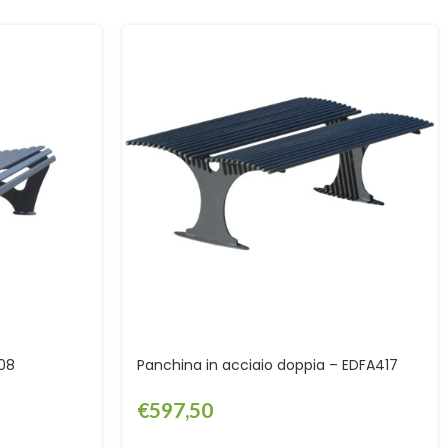
408
Panchina in acciaio doppia – EDFA417
€
597,50