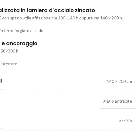
alizzata in lamiera d’acciaio zincato
 con spazio utile affissione cm 100×140 h oppure cm 140 x 200 h.
in ferro forgiato a caldo.
i e ancoraggio
158×300 h.
interrare.
I
140 × 200 cm
grigio antracite
acciaio