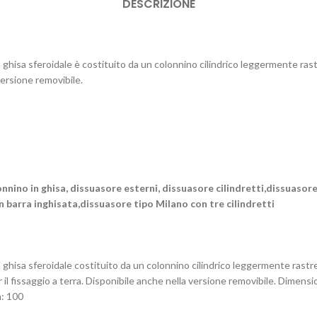
DESCRIZIONE
 ghisa sferoidale è costituito da un colonnino cilindrico leggermente rast
versione removibile.
nnino in ghisa, dissuasore esterni, dissuasore cilindretti,dissuasore
on barra inghisata,dissuasore tipo Milano con tre cilindretti
n ghisa sferoidale costituito da un colonnino cilindrico leggermente rast
r il fissaggio a terra. Disponibile anche nella versione removibile. Dimensi
m: 100