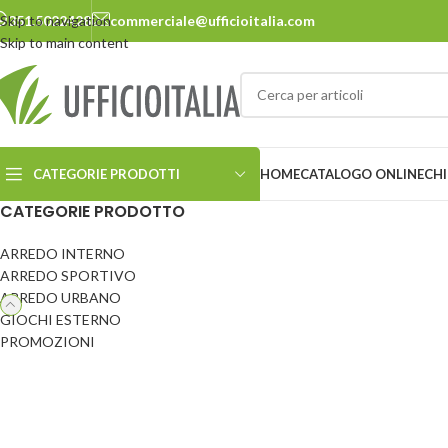
Skip to navigation
351.5022428
commerciale@ufficioitalia.com
Skip to main content
CATEGORIE PRODOTTI
HOME
CATALOGO ONLINE
CHI
CATEGORIE PRODOTTO
ARREDO INTERNO
ARREDO URBANO
ARREDO SPORTIVO
ARREDO URBANO
Cestini
Panchine
GIOCHI ESTERNO
Ciclostazione
Pensiline
PROMOZIONI
Delimitatori
Pergole e carport
Dissuasori
Pic-nic
Ecosostenibilità
Portabiciclette