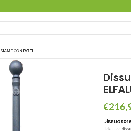
 SIAMO
CONTATTI
Dissu
ELFAL
€
216,
Dissuasore
Il classico dis