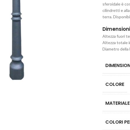
sferoidale è co
cilindretti e al
terra. Disponib
Dimension
Altezza fuori t
Altezza totale
Diametro della
DIMENSION
COLORE
MATERIALE
COLORI PE