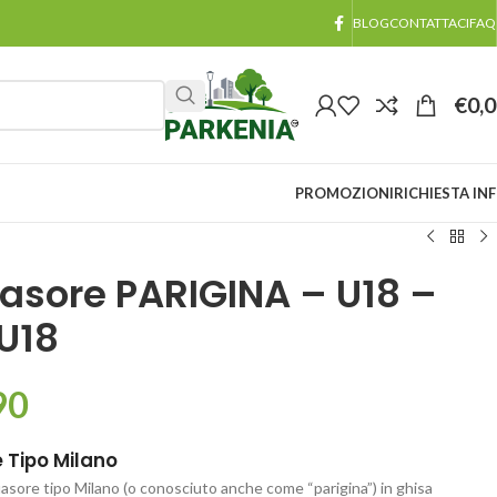
BLOG
CONTATTACI
FAQ
€
0,
PROMOZIONI
RICHIESTA IN
asore PARIGINA – U18 –
U18
90
 Tipo Milano
suasore tipo Milano (o conosciuto anche come “parigina”) in ghisa