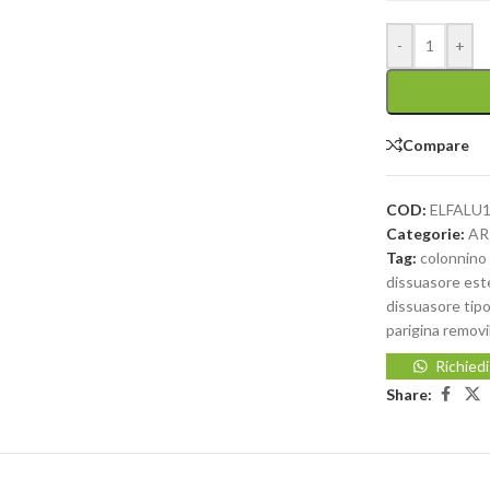
-
+
Compare
COD:
ELFALU
Categorie:
AR
Tag:
colonnino 
dissuasore est
dissuasore tipo
parigina removi
Richied
Share: