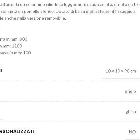
stituito da un colonnino cilindrico leggermente rastremato, ornato da tre
la sommità un pomello sferico. Dotato di barra inghisata per il fissaggio a
ile anche nella versione removibile.
i
erra in mm: 900
 in mm: 1100
 base in mm: 100
I
10 × 10 × 90 cm
grigio
ghisa
RSONALIZZATI
NO