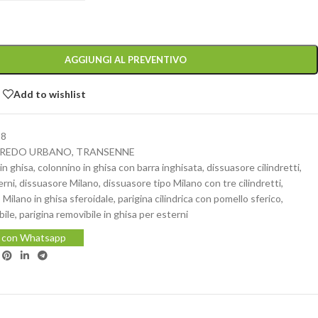
AGGIUNGI AL PREVENTIVO
Add to wishlist
18
REDO URBANO
,
TRANSENNE
in ghisa
,
colonnino in ghisa con barra inghisata
,
dissuasore cilindretti
,
erni
,
dissuasore Milano
,
dissuasore tipo Milano con tre cilindretti
,
 Milano in ghisa sferoidale
,
parigina cilindrica con pomello sferico
,
bile
,
parigina removibile in ghisa per esterni
i con Whatsapp