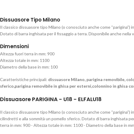
Dissuasore Tipo Milano
Il classico dissuasore tipo Milano (o conosciuto anche come “parigina”) in
Dotato di barra inghisata per il fissaggio a terra. Disponibile anche nella 
Dimensioni
Altezza fuori terra in mm: 900
Altezza totale in mm: 1100
Diametro della base in mm: 100
Caratteristiche principali:
dissuasore Milano, parigina removibile, colo
sferico,parigina removibile in ghisa per esterni,colonnino in ghisa c
Dissuasore PARIGINA - U18 - ELFALU18
Il classico dissuasore tipo Milano (o conosciuto anche come “parigina”) i
cilindretti e alla sommità un pomello sferico. Dotato di barra inghisata pe
terra in mm: 900 - Altezza totale in mm: 1100 - Diametro della base in m