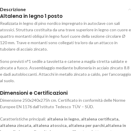
Descrizione
Altalena in legno 1 posto
Realizzata in legno di pino nordico impregnato in autoclave con sali
atossici. Struttura costituita da una trave superiore in legno con cuore e
quattro montanti obliqui in legno fuori cuore della sezione circolare Ø
120 mm. Trave e montanti sono collegati tra loro da un attacco in
tubolare di acciaio zincato.
Sono previsti n°1 sedile a tavoletta e catene a maglia stretta saldate e
zincate a fuoco. Assemblaggio mediante bulloneria in acciaio zincato 8.8
e dadi autobloccanti. Attacchi in metallo zincato a caldo, per l’ancoraggio
al suolo.
Dimensioni e Certificazioni
Dimensione 250x240x275h cm. Certificato in conformità delle Norme
Europee EN 1176 dall’Istituto Tedesco TÜV – SÜD.
Caratteristiche principali:
altalena in legno, altalena certificata,
altalena zincata, altalena atossica, altalena per parchi,altalena in