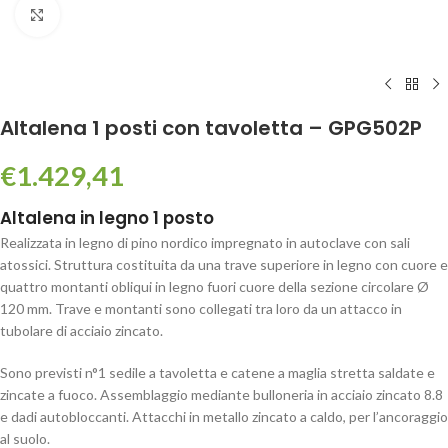
Click to enlarge
Altalena 1 posti con tavoletta – GPG502P
€
1.429,41
Altalena in legno 1 posto
Realizzata in legno di pino nordico impregnato in autoclave con sali
atossici. Struttura costituita da una trave superiore in legno con cuore e
quattro montanti obliqui in legno fuori cuore della sezione circolare Ø
120 mm. Trave e montanti sono collegati tra loro da un attacco in
tubolare di acciaio zincato.
Sono previsti n°1 sedile a tavoletta e catene a maglia stretta saldate e
zincate a fuoco. Assemblaggio mediante bulloneria in acciaio zincato 8.8
e dadi autobloccanti. Attacchi in metallo zincato a caldo, per l’ancoraggio
al suolo.