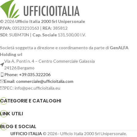
© 2026
Ufficio Italia 2000 Srl Unipersonale
P.IVA:
03523210163 |
REA
: 385812
SDI
: SUBM70N |
Cap. Sociale
131.500,00 I.V.
Società soggetta a direzione e coordinamento da parte di
GenALFA
Holding srl
Via A. Ponti n. 4 – Centro Commerciale Galassia
24126 Bergamo
Phone: +39.035.322206
Email: commerciale@ufficioitalia.com
PEC: info@pec.ufficioitalia.eu
CATEGORIE E CATALOGHI
LINK UTILI
BLOG E SOCIAL
UFFICIO ITALIA
© 2026
· Ufficio Italia 2000 Srl Unipersonale.