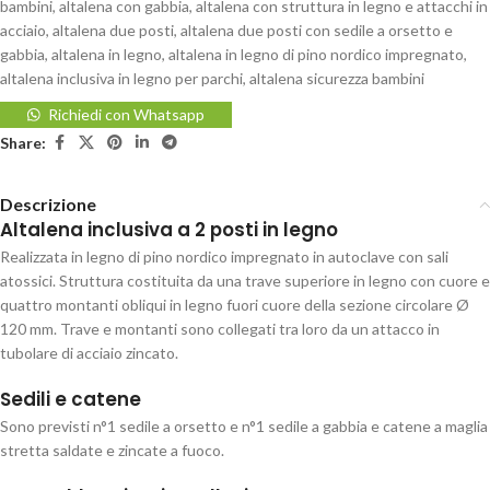
bambini
,
altalena con gabbia
,
altalena con struttura in legno e attacchi in
acciaio
,
altalena due posti
,
altalena due posti con sedile a orsetto e
gabbia
,
altalena in legno
,
altalena in legno di pino nordico impregnato
,
altalena inclusiva in legno per parchi
,
altalena sicurezza bambini
Richiedi con Whatsapp
Share:
Descrizione
Altalena inclusiva a 2 posti in legno
Realizzata in legno di pino nordico impregnato in autoclave con sali
atossici. Struttura costituita da una trave superiore in legno con cuore e
quattro montanti obliqui in legno fuori cuore della sezione circolare Ø
120 mm. Trave e montanti sono collegati tra loro da un attacco in
tubolare di acciaio zincato.
Sedili e catene
Sono previsti n°1 sedile a orsetto e n°1 sedile a gabbia e catene a maglia
stretta saldate e zincate a fuoco.