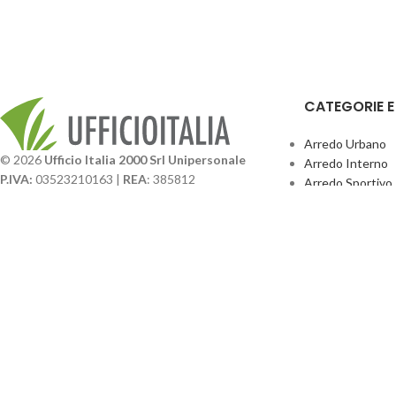
CATEGORIE 
Arredo Urbano
© 2026
Ufficio Italia 2000 Srl Unipersonale
Arredo Interno
P.IVA:
03523210163 |
REA
: 385812
Arredo Sportivo
SDI
: SUBM70N |
Cap. Sociale
131.500,00 I.V.
Giochi Esterno
Catalogo BPark
Società soggetta a direzione e coordinamento da
Promo Sedie Cert
parte di
GenALFA Holding srl
Attrezzature Par
Via A. Ponti n. 4 – Centro Commerciale Galassia
24126 Bergamo
Phone: +39.035.322206
Email: commerciale@ufficioitalia.com
PEC: info@pec.ufficioitalia.eu