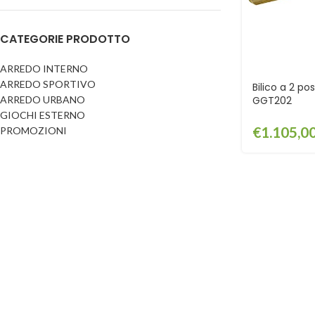
Dog
Posacenere
CATEGORIE PRODOTTO
Fioriere
Sicurezza stradale
Fontane
Tabelloni e bacheche
ARREDO INTERNO
ARREDO SPORTIVO
Gazebi e casette
Bilico a 2 pos
Transenne
ARREDO URBANO
GGT202
Orologi
GIOCHI ESTERNO
€
1.105,0
PROMOZIONI