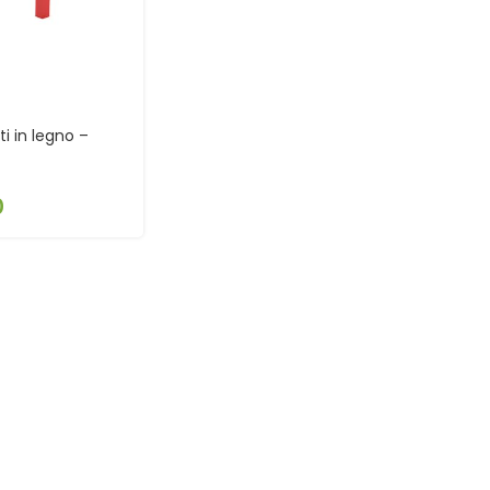
ti in legno –
0