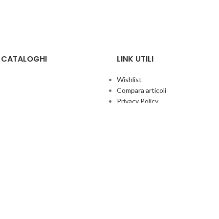
E CATALOGHI
LINK UTILI
Wishlist
Compara articoli
Privacy Policy
Cookie Policy
Termini e condizioni
ificate
Politica aziendale per la qualità
co Giochi
Contatti
Area Agenti
UFFICIO ITALIA
© 2026
· Ufficio Italia 2000 Srl Unipersonale.