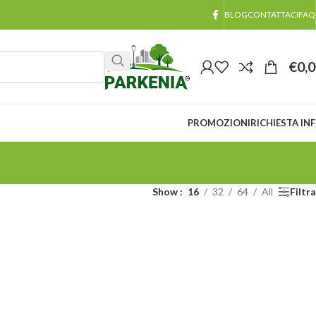
BLOG
CONTATTACI
FAQ
€
0,
PROMOZIONI
RICHIESTA IN
Show
16
32
64
All
Filtra