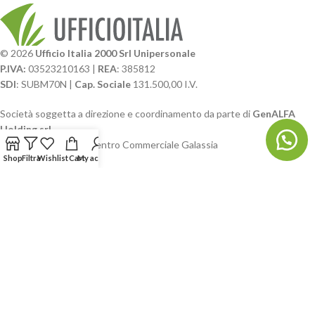
© 2026
Ufficio Italia 2000 Srl Unipersonale
P.IVA:
03523210163 |
REA
: 385812
SDI
: SUBM70N |
Cap. Sociale
131.500,00 I.V.
Società soggetta a direzione e coordinamento da parte di
GenALFA
Holding srl
Via A. Ponti n. 4 – Centro Commerciale Galassia
Shop
Filtra
Wishlist
Cart
My account
24126 Bergamo
Phone: +39.035.322206
Email: commerciale@ufficioitalia.com
PEC: info@pec.ufficioitalia.eu
CATEGORIE E CATALOGHI
LINK UTILI
BLOG E SOCIAL
UFFICIO ITALIA
© 2026
· Ufficio Italia 2000 Srl Unipersonale.