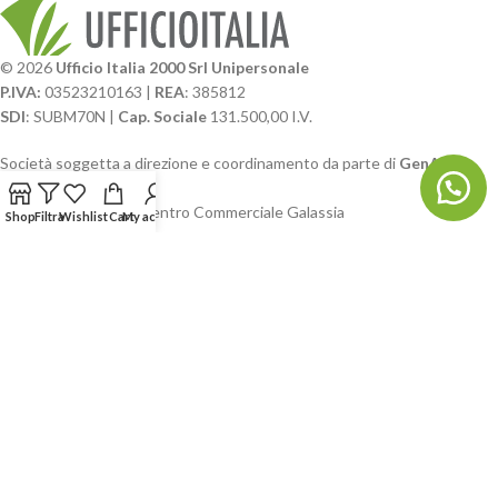
© 2026
Ufficio Italia 2000 Srl Unipersonale
P.IVA:
03523210163 |
REA
: 385812
SDI
: SUBM70N |
Cap. Sociale
131.500,00 I.V.
Società soggetta a direzione e coordinamento da parte di
GenALFA
Holding srl
Via A. Ponti n. 4 – Centro Commerciale Galassia
Shop
Filtra
Wishlist
Cart
My account
24126 Bergamo
Phone: +39.035.322206
Email: commerciale@ufficioitalia.com
PEC: info@pec.ufficioitalia.eu
CATEGORIE E CATALOGHI
LINK UTILI
BLOG E SOCIAL
UFFICIO ITALIA
© 2026
· Ufficio Italia 2000 Srl Unipersonale.