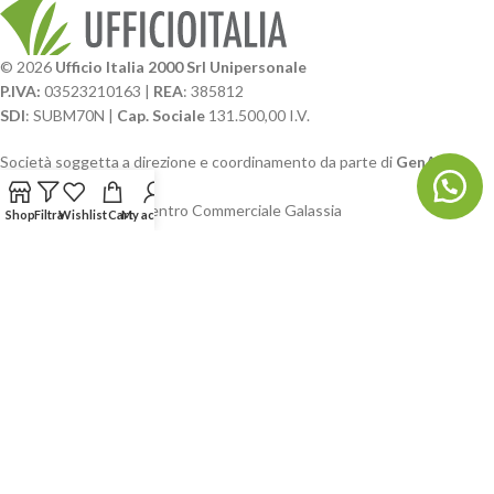
© 2026
Ufficio Italia 2000 Srl Unipersonale
P.IVA:
03523210163 |
REA
: 385812
SDI
: SUBM70N |
Cap. Sociale
131.500,00 I.V.
Società soggetta a direzione e coordinamento da parte di
GenALFA
Holding srl
Via A. Ponti n. 4 – Centro Commerciale Galassia
Shop
Filtra
Wishlist
Cart
My account
24126 Bergamo
Phone: +39.035.322206
Email: commerciale@ufficioitalia.com
PEC: info@pec.ufficioitalia.eu
CATEGORIE E CATALOGHI
LINK UTILI
BLOG E SOCIAL
UFFICIO ITALIA
© 2026
· Ufficio Italia 2000 Srl Unipersonale.