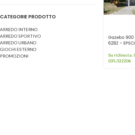
Dog
Posacenere
CATEGORIE PRODOTTO
Fioriere
Sicurezza stradale
Fontane
Tabelloni e bacheche
ARREDO INTERNO
ARREDO SPORTIVO
Gazebi e casette
Gazebo 900 
Transenne
ARREDO URBANO
628Z – EPS
Orologi
GIOCHI ESTERNO
Su richiesta.
PROMOZIONI
035.322206