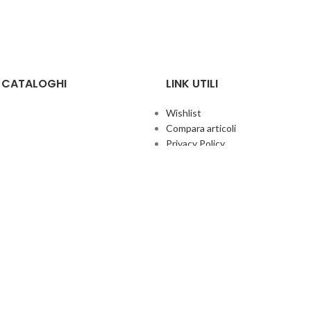
E CATALOGHI
LINK UTILI
Wishlist
Compara articoli
Privacy Policy
Cookie Policy
Termini e condizioni
ificate
Politica aziendale per la qualità
co Giochi
Contatti
Area Agenti
UFFICIO ITALIA
© 2026
· Ufficio Italia 2000 Srl Unipersonale.