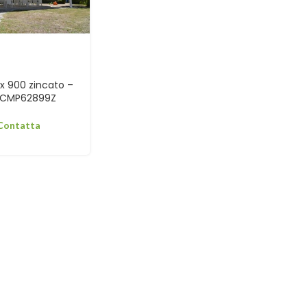
x 900 zincato –
CICMP62899Z
 Contatta