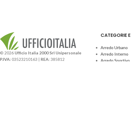
CATEGORIE 
Arredo Urbano
© 2026
Ufficio Italia 2000 Srl Unipersonale
Arredo Interno
P.IVA:
03523210163 |
REA
: 385812
Arredo Sportivo
SDI
: SUBM70N |
Cap. Sociale
131.500,00 I.V.
Giochi Esterno
Catalogo BPark
Società soggetta a direzione e coordinamento da
Promo Sedie Cert
parte di
GenALFA Holding srl
Attrezzature Par
Via A. Ponti n. 4 – Centro Commerciale Galassia
24126 Bergamo
Phone: +39.035.322206
Email: commerciale@ufficioitalia.com
PEC: info@pec.ufficioitalia.eu