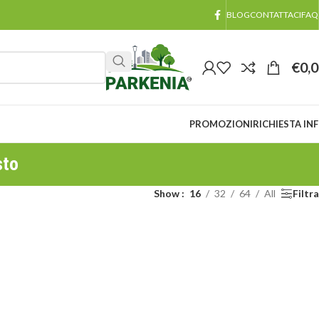
BLOG
CONTATTACI
FAQ
€
0,
PROMOZIONI
RICHIESTA IN
sto
Show
16
32
64
All
Filtra