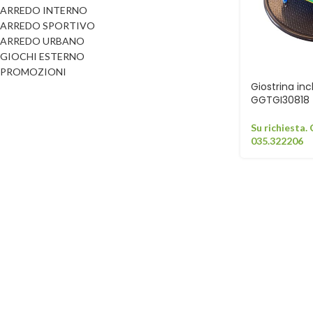
ARREDO INTERNO
Dog
Posacenere
ARREDO SPORTIVO
Fioriere
ARREDO URBANO
Sicurezza stradale
GIOCHI ESTERNO
Fontane
Tabelloni e bacheche
PROMOZIONI
Gazebi e casette
Giostrina inc
Transenne
GGTGI30818
Orologi
Su richiesta.
035.322206