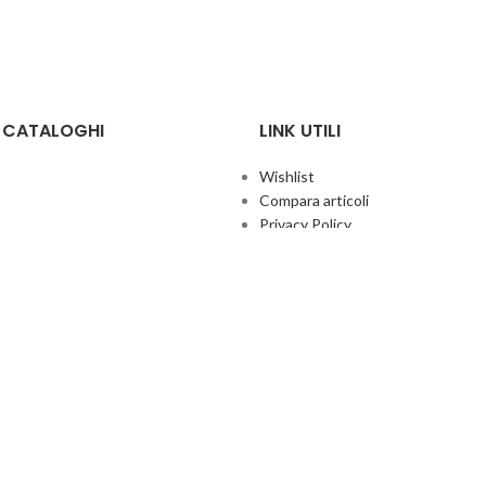
E CATALOGHI
LINK UTILI
Wishlist
Compara articoli
Privacy Policy
Cookie Policy
Termini e condizioni
ificate
Politica aziendale per la qualità
co Giochi
Contatti
Area Agenti
UFFICIO ITALIA
© 2026
· Ufficio Italia 2000 Srl Unipersonale.