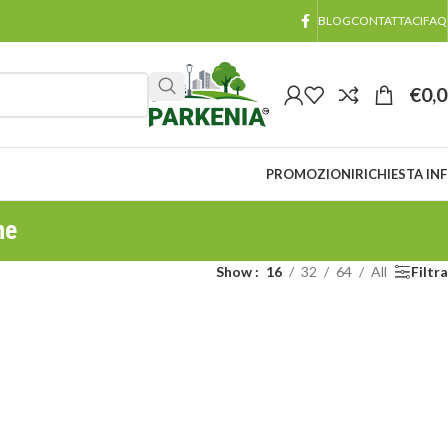
BLOG
CONTATTACI
FAQ
€
0,
PROMOZIONI
RICHIESTA IN
ne
Show
16
32
64
All
Filtra