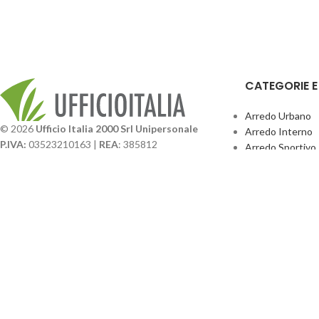
CATEGORIE 
Arredo Urbano
© 2026
Ufficio Italia 2000 Srl Unipersonale
Arredo Interno
P.IVA:
03523210163 |
REA
: 385812
Arredo Sportivo
SDI
: SUBM70N |
Cap. Sociale
131.500,00 I.V.
Giochi Esterno
Catalogo BPark
Società soggetta a direzione e coordinamento da
Promo Sedie Cert
parte di
GenALFA Holding srl
Attrezzature Par
Via A. Ponti n. 4 – Centro Commerciale Galassia
24126 Bergamo
Phone: +39.035.322206
Email: commerciale@ufficioitalia.com
PEC: info@pec.ufficioitalia.eu