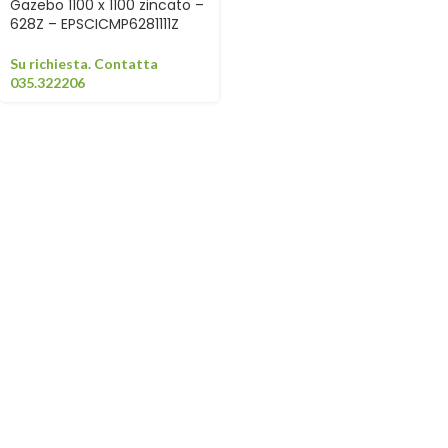
Gazebo 1100 x 1100 zincato –
628Z – EPSCICMP6281111Z
Su richiesta. Contatta
035.322206