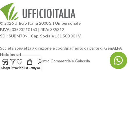
© 2026
Ufficio Italia 2000 Srl Unipersonale
P.IVA:
03523210163 |
REA
: 385812
SDI
: SUBM70N |
Cap. Sociale
131.500,00 I.V.
Società soggetta a direzione e coordinamento da parte di
GenALFA
Holding srl
Via A. Ponti n. 4 – Centro Commerciale Galassia
24126 Bergamo
Shop
Filtra
Wishlist
Cart
My account
Phone: +39.035.322206
Email: commerciale@ufficioitalia.com
PEC: info@pec.ufficioitalia.eu
CATEGORIE E CATALOGHI
LINK UTILI
BLOG E SOCIAL
UFFICIO ITALIA
© 2026
· Ufficio Italia 2000 Srl Unipersonale.