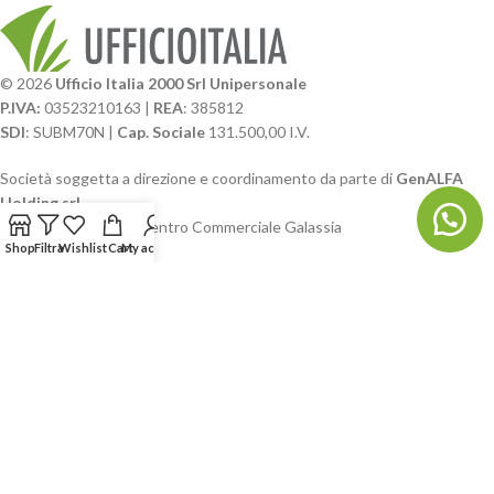
© 2026
Ufficio Italia 2000 Srl Unipersonale
P.IVA:
03523210163 |
REA
: 385812
SDI
: SUBM70N |
Cap. Sociale
131.500,00 I.V.
Società soggetta a direzione e coordinamento da parte di
GenALFA
Holding srl
Via A. Ponti n. 4 – Centro Commerciale Galassia
Shop
Filtra
Wishlist
Cart
My account
24126 Bergamo
Phone: +39.035.322206
Email: commerciale@ufficioitalia.com
PEC: info@pec.ufficioitalia.eu
CATEGORIE E CATALOGHI
LINK UTILI
BLOG E SOCIAL
UFFICIO ITALIA
© 2026
· Ufficio Italia 2000 Srl Unipersonale.