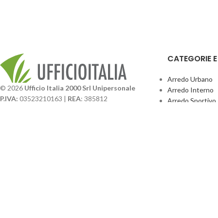
CATEGORIE 
Arredo Urbano
© 2026
Ufficio Italia 2000 Srl Unipersonale
Arredo Interno
P.IVA:
03523210163 |
REA
: 385812
Arredo Sportivo
SDI
: SUBM70N |
Cap. Sociale
131.500,00 I.V.
Giochi Esterno
Catalogo BPark
Società soggetta a direzione e coordinamento da
Promo Sedie Cert
parte di
GenALFA Holding srl
Attrezzature Par
Via A. Ponti n. 4 – Centro Commerciale Galassia
24126 Bergamo
Phone: +39.035.322206
Email: commerciale@ufficioitalia.com
PEC: info@pec.ufficioitalia.eu