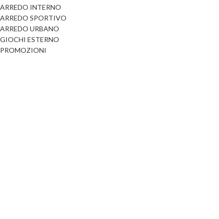
ARREDO INTERNO
Dog
Posacenere
ARREDO SPORTIVO
Fioriere
ARREDO URBANO
Sicurezza stradale
GIOCHI ESTERNO
Fontane
Tabelloni e bacheche
PROMOZIONI
Gazebi e casette
Transenne
Orologi