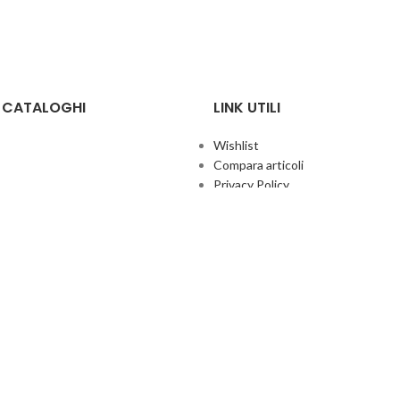
E CATALOGHI
LINK UTILI
Wishlist
Compara articoli
Privacy Policy
Cookie Policy
Termini e condizioni
ificate
Politica aziendale per la qualità
co Giochi
Contatti
Area Agenti
UFFICIO ITALIA
© 2026
· Ufficio Italia 2000 Srl Unipersonale.