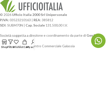
© 2026
Ufficio Italia 2000 Srl Unipersonale
P.IVA:
03523210163 |
REA
: 385812
SDI
: SUBM70N |
Cap. Sociale
131.500,00 I.V.
Società soggetta a direzione e coordinamento da parte di
GenALFA
Holding srl
Via A. Ponti n. 4 – Centro Commerciale Galassia
Shop
Filtra
Wishlist
Cart
My account
24126 Bergamo
Phone: +39.035.322206
Email: commerciale@ufficioitalia.com
PEC: info@pec.ufficioitalia.eu
CATEGORIE E CATALOGHI
LINK UTILI
BLOG E SOCIAL
UFFICIO ITALIA
© 2026
· Ufficio Italia 2000 Srl Unipersonale.