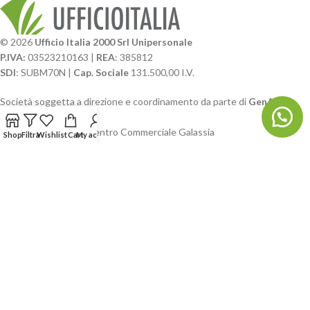
© 2026
Ufficio Italia 2000 Srl Unipersonale
P.IVA:
03523210163 |
REA
: 385812
SDI
: SUBM70N |
Cap. Sociale
131.500,00 I.V.
Società soggetta a direzione e coordinamento da parte di
GenALFA
Holding srl
Via A. Ponti n. 4 – Centro Commerciale Galassia
Shop
Filtra
Wishlist
Cart
My account
24126 Bergamo
Phone: +39.035.322206
Email: commerciale@ufficioitalia.com
PEC: info@pec.ufficioitalia.eu
CATEGORIE E CATALOGHI
LINK UTILI
BLOG E SOCIAL
UFFICIO ITALIA
© 2026
· Ufficio Italia 2000 Srl Unipersonale.