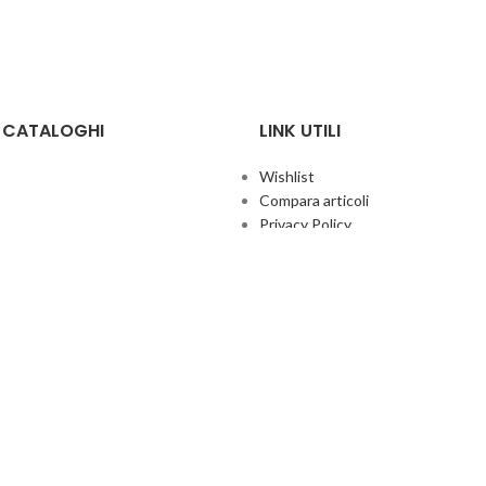
E CATALOGHI
LINK UTILI
Wishlist
Compara articoli
Privacy Policy
Cookie Policy
Termini e condizioni
ificate
Politica aziendale per la qualità
co Giochi
Contatti
Area Agenti
UFFICIO ITALIA
© 2026
· Ufficio Italia 2000 Srl Unipersonale.