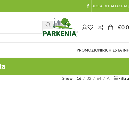
BLOG
CONTATTACI
FAQ
€
0,
PROMOZIONI
RICHIESTA IN
ta
Show
16
32
64
All
Filtra