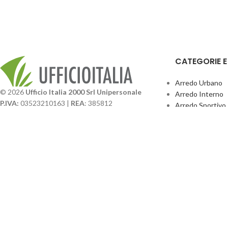
CATEGORIE 
Arredo Urbano
© 2026
Ufficio Italia 2000 Srl Unipersonale
Arredo Interno
P.IVA:
03523210163 |
REA
: 385812
Arredo Sportivo
SDI
: SUBM70N |
Cap. Sociale
131.500,00 I.V.
Giochi Esterno
Catalogo BPark
Società soggetta a direzione e coordinamento da
Promo Sedie Cert
parte di
GenALFA Holding srl
Attrezzature Par
Via A. Ponti n. 4 – Centro Commerciale Galassia
24126 Bergamo
Phone: +39.035.322206
Email: commerciale@ufficioitalia.com
PEC: info@pec.ufficioitalia.eu