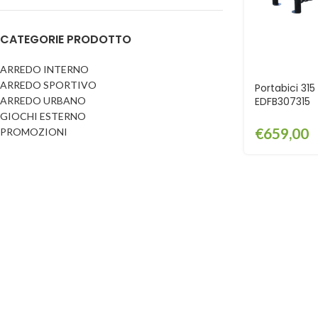
Dog
Posacenere
CATEGORIE PRODOTTO
Fioriere
Sicurezza stradale
Fontane
Tabelloni e bacheche
ARREDO INTERNO
ARREDO SPORTIVO
Gazebi e casette
Portabici 31
Transenne
ARREDO URBANO
EDFB307315
Orologi
GIOCHI ESTERNO
€
659,00
PROMOZIONI