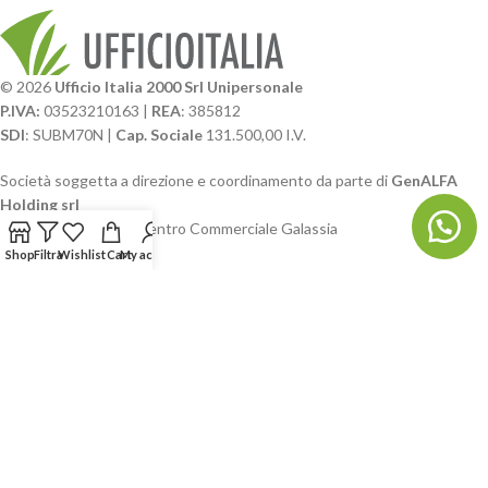
© 2026
Ufficio Italia 2000 Srl Unipersonale
P.IVA:
03523210163 |
REA
: 385812
SDI
: SUBM70N |
Cap. Sociale
131.500,00 I.V.
Società soggetta a direzione e coordinamento da parte di
GenALFA
Holding srl
Via A. Ponti n. 4 – Centro Commerciale Galassia
24126 Bergamo
Shop
Filtra
Wishlist
Cart
My account
Phone: +39.035.322206
Email: commerciale@ufficioitalia.com
PEC: info@pec.ufficioitalia.eu
CATEGORIE E CATALOGHI
LINK UTILI
BLOG E SOCIAL
UFFICIO ITALIA
© 2026
· Ufficio Italia 2000 Srl Unipersonale.