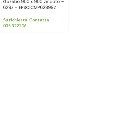
Gazebo 900 x 900 zincato –
628Z – EPSCICMP62899Z
Su richiesta. Contatta
035.322206