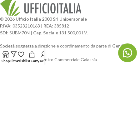
© 2026
Ufficio Italia 2000 Srl Unipersonale
P.IVA:
03523210163 |
REA
: 385812
SDI
: SUBM70N |
Cap. Sociale
131.500,00 I.V.
Società soggetta a direzione e coordinamento da parte di
GenALFA
Holding srl
Via A. Ponti n. 4 – Centro Commerciale Galassia
Shop
Filtra
Wishlist
Cart
My account
24126 Bergamo
Phone: +39.035.322206
Email: commerciale@ufficioitalia.com
PEC: info@pec.ufficioitalia.eu
CATEGORIE E CATALOGHI
LINK UTILI
BLOG E SOCIAL
UFFICIO ITALIA
© 2026
· Ufficio Italia 2000 Srl Unipersonale.