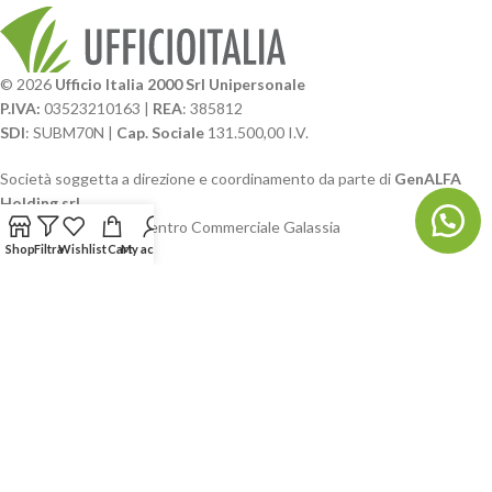
© 2026
Ufficio Italia 2000 Srl Unipersonale
P.IVA:
03523210163 |
REA
: 385812
SDI
: SUBM70N |
Cap. Sociale
131.500,00 I.V.
Società soggetta a direzione e coordinamento da parte di
GenALFA
Holding srl
Via A. Ponti n. 4 – Centro Commerciale Galassia
24126 Bergamo
Shop
Filtra
Wishlist
Cart
My account
Phone: +39.035.322206
Email: commerciale@ufficioitalia.com
PEC: info@pec.ufficioitalia.eu
CATEGORIE E CATALOGHI
LINK UTILI
BLOG E SOCIAL
UFFICIO ITALIA
© 2026
· Ufficio Italia 2000 Srl Unipersonale.