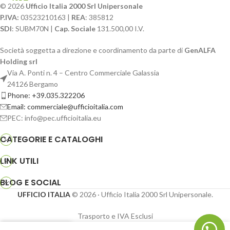
© 2026
Ufficio Italia 2000 Srl Unipersonale
P.IVA:
03523210163 |
REA
: 385812
SDI
: SUBM70N |
Cap. Sociale
131.500,00 I.V.
Società soggetta a direzione e coordinamento da parte di
GenALFA
Holding srl
Via A. Ponti n. 4 – Centro Commerciale Galassia
24126 Bergamo
Phone: +39.035.322206
Email: commerciale@ufficioitalia.com
PEC: info@pec.ufficioitalia.eu
CATEGORIE E CATALOGHI
LINK UTILI
BLOG E SOCIAL
UFFICIO ITALIA
© 2026
· Ufficio Italia 2000 Srl Unipersonale.
Trasporto e IVA Esclusi