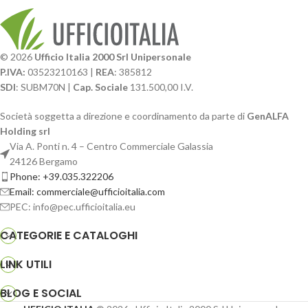
© 2026
Ufficio Italia 2000 Srl Unipersonale
P.IVA:
03523210163 |
REA
: 385812
SDI
: SUBM70N |
Cap. Sociale
131.500,00 I.V.
Società soggetta a direzione e coordinamento da parte di
GenALFA
Holding srl
Via A. Ponti n. 4 – Centro Commerciale Galassia
24126 Bergamo
Phone: +39.035.322206
Email: commerciale@ufficioitalia.com
PEC: info@pec.ufficioitalia.eu
CATEGORIE E CATALOGHI
LINK UTILI
BLOG E SOCIAL