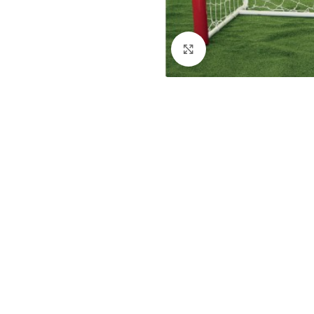
Dog
Posacenere
Fioriere
Sicurezza stradale
Click to enlarge
Fontane
Tabelloni e bacheche
Gazebi e casette
Transenne
Orologi