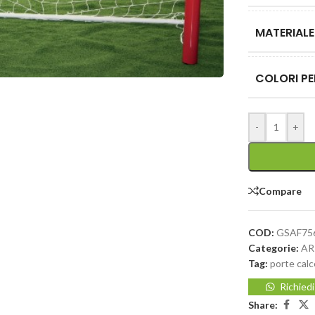
MATERIALE
COLORI PE
-
+
Compare
COD:
GSAF75
Categorie:
AR
Tag:
porte cal
Richied
Share: