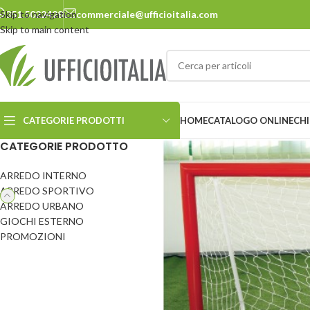
Skip to navigation
351.5022428
commerciale@ufficioitalia.com
Skip to main content
CATEGORIE PRODOTTI
HOME
CATALOGO ONLINE
CHI
CATEGORIE PRODOTTO
ARREDO INTERNO
ARREDO URBANO
ARREDO SPORTIVO
ARREDO URBANO
Cestini
Panchine
GIOCHI ESTERNO
Ciclostazione
Pensiline
PROMOZIONI
Delimitatori
Pergole e carport
Dissuasori
Pic-nic
Ecosostenibilità
Portabiciclette