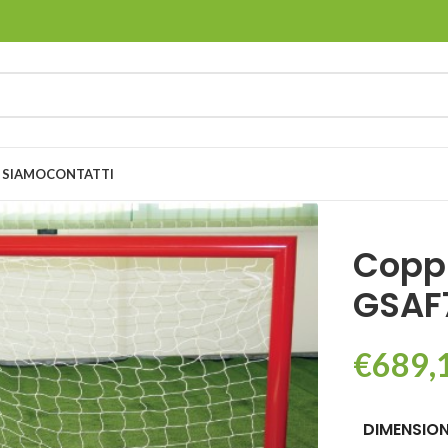
 SIAMO
CONTATTI
Coppi
GSAF
€
689,
DIMENSION