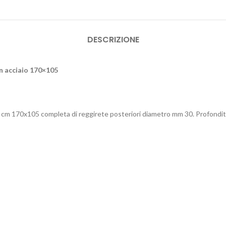
DESCRIZIONE
n acciaio 170×105
e cm 170x105 completa di reggirete posteriori diametro mm 30. Profondi