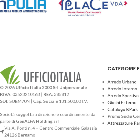
CATEGORIE 
Arredo Urbano
© 2026
Ufficio Italia 2000 Srl Unipersonale
Arredo Interno
P.IVA:
03523210163 |
REA
: 385812
Arredo Sportivo
SDI
: SUBM70N |
Cap. Sociale
131.500,00 I.V.
Giochi Esterno
Catalogo BPark
Società soggetta a direzione e coordinamento da
Promo Sedie Cert
parte di
GenALFA Holding srl
Attrezzature Par
Via A. Ponti n. 4 – Centro Commerciale Galassia
24126 Bergamo