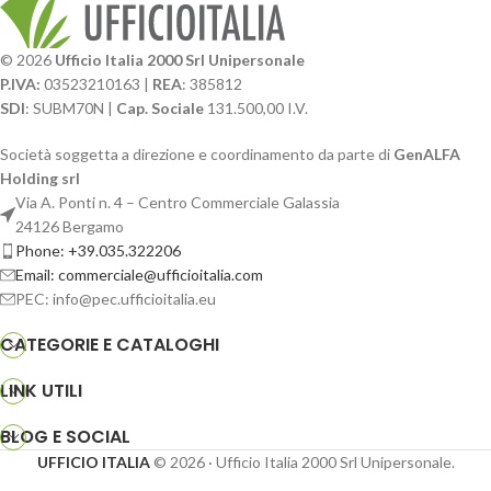
© 2026
Ufficio Italia 2000 Srl Unipersonale
P.IVA:
03523210163 |
REA
: 385812
SDI
: SUBM70N |
Cap. Sociale
131.500,00 I.V.
Società soggetta a direzione e coordinamento da parte di
GenALFA
Holding srl
Via A. Ponti n. 4 – Centro Commerciale Galassia
24126 Bergamo
Phone: +39.035.322206
Email: commerciale@ufficioitalia.com
PEC: info@pec.ufficioitalia.eu
CATEGORIE E CATALOGHI
LINK UTILI
BLOG E SOCIAL
UFFICIO ITALIA
© 2026
· Ufficio Italia 2000 Srl Unipersonale.