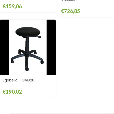
€
159,06
€
726,85
Sgabello – ISAI920
€
190,02