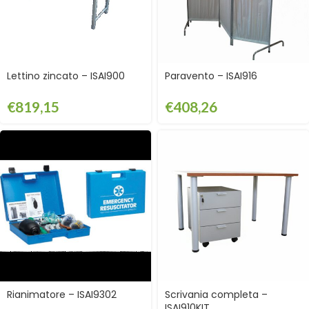
Lettino zincato – ISAI900
Paravento – ISAI916
€
819,15
€
408,26
Rianimatore – ISAI9302
Scrivania completa –
ISAI910KIT