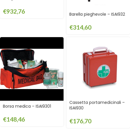
€
932,76
Barella pieghevole – ISAI932
€
314,60
Cassetta portamedicinali –
Borsa medica – ISAI9301
ISAI930
€
148,46
€
176,70