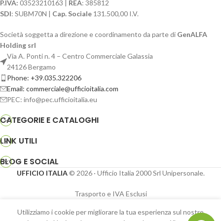
P.IVA:
03523210163 |
REA
: 385812
SDI
: SUBM70N |
Cap. Sociale
131.500,00 I.V.
Società soggetta a direzione e coordinamento da parte di
GenALFA
Holding srl
Via A. Ponti n. 4 – Centro Commerciale Galassia
24126 Bergamo
Phone: +39.035.322206
Email: commerciale@ufficioitalia.com
PEC: info@pec.ufficioitalia.eu
CATEGORIE E CATALOGHI
LINK UTILI
BLOG E SOCIAL
UFFICIO ITALIA
© 2026
· Ufficio Italia 2000 Srl Unipersonale.
Trasporto e IVA Esclusi
Coppia
Utilizziamo i cookie per migliorare la tua esperienza sul nostro
reti per