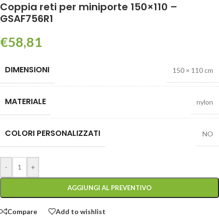
Coppia reti per miniporte 150×110 –
GSAF756R1
€
58,81
DIMENSIONI
150 × 110 cm
MATERIALE
nylon
COLORI PERSONALIZZATI
NO
-
+
AGGIUNGI AL PREVENTIVO
Compare
Add to wishlist