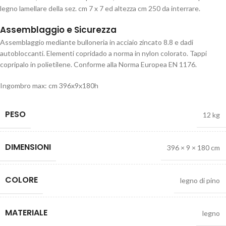
legno lamellare della sez. cm 7 x 7 ed altezza cm 250 da interrare.
Assemblaggio e Sicurezza
Assemblaggio mediante bulloneria in acciaio zincato 8.8 e dadi
autobloccanti. Elementi copridado a norma in nylon colorato. Tappi
copripalo in polietilene. Conforme alla Norma Europea EN 1176.
Ingombro max: cm 396x9x180h
PESO
12 kg
DIMENSIONI
396 × 9 × 180 cm
COLORE
legno di pino
MATERIALE
legno