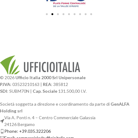
© 2026
Ufficio Italia 2000 Srl Unipersonale
P.IVA:
03523210163 |
REA
: 385812
SDI
: SUBM70N |
Cap. Sociale
131.500,00 I.V.
Società soggetta a direzione e coordinamento da parte di
GenALFA
Holding srl
Via A. Ponti n. 4 – Centro Commerciale Galassia
24126 Bergamo
Phone: +39.035.322206
Email: commerciale@ufficioitalia.com