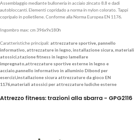
Assemblaggio mediante bulloneria in acciaio zincato 8.8 e dadi
autobloccanti. Elementi copridado a norma in nylon colorato. Tappi
copripalo in polietilene. Conforme alla Norma Europea EN 1176.
Ingombro max: cm 396x9x180h
Caratteristiche principali:
attrezzature sportive, pannello
informativo, attrezzature in legno, installazione sicura, materiali
atossici,stazione fitness in legno lamellare
impregnato,attrezzature sportive esterne in legno e
acciaio,pannello informativo in alluminio Dibond per
esercizi,installazione sicura attrezzature da gioco EN
1176,materiali atossici per attrezzature ludiche esterne
Attrezzo fitness: trazioni alla sbarra - GPG2116