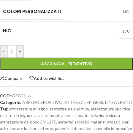
COLORI PERSONALIZZATI
NO
HIC
170
-
+
AGGIUNGI AL PREVENTIVO
Compare
Add to wishlist
COD:
GPG2116
Categorie:
ARREDO SPORTIVO
,
ATTREZZI
,
FITNESS
,
LINEA LEGNO
Tag:
attrezzature in legno
,
attrezzature sportive
,
attrezzature sportive
esterne in legno e acciaio
,
installazione sicura
,
installazione sicura
attrezzature da gioco EN 1176
,
materiali atossici
,
materiali atossici per
attrezzature ludiche esterne
,
pannello informativo
,
pannello informativo