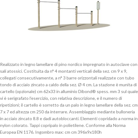
Realizzato in legno lamellare di pino nordico impregnato in autoclave con
sali atossici. Costituita da n° 4 montanti verticali della sez. cm 9 x 9,
collegati consecutivamente, a n° 3 barre orizzontali realizzate con tubo
tondo di acciaio zincato a caldo della sez. Ø 4 cm. La stazione è munita di
cartello (opzionale) cm 62x33 in alluminio Dibond® spess. mm 3 sul quale
vi è serigrafato l’esercizio, con relativa descrizione, e il numero di
ripetizioni; il cartello è sorretto da un palo in legno lamellare della sez. cm
7 x 7 ed altezza cm 250 da interrare. Assemblaggio mediante bulloneria
in acciaio zincato 8.8 e dadi autobloccanti. Elementi copridado a norma in
nylon colorato. Tappi copripalo in polietilene. Conforme alla Norma
Europea EN 1176. Ingombro max: cm cm 396x9x180h