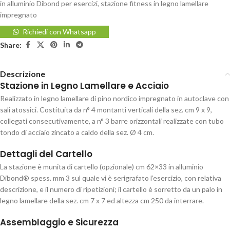
in alluminio Dibond per esercizi
,
stazione fitness in legno lamellare
impregnato
Richiedi con Whatsapp
Share:
Descrizione
Stazione in Legno Lamellare e Acciaio
Realizzato in legno lamellare di pino nordico impregnato in autoclave con
sali atossici. Costituita da n° 4 montanti verticali della sez. cm 9 x 9,
collegati consecutivamente, a n° 3 barre orizzontali realizzate con tubo
tondo di acciaio zincato a caldo della sez. Ø 4 cm.
Dettagli del Cartello
La stazione è munita di cartello (opzionale) cm 62×33 in alluminio
Dibond® spess. mm 3 sul quale vi è serigrafato l’esercizio, con relativa
descrizione, e il numero di ripetizioni; il cartello è sorretto da un palo in
legno lamellare della sez. cm 7 x 7 ed altezza cm 250 da interrare.
Assemblaggio e Sicurezza