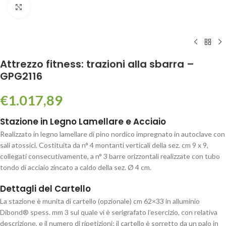
Click to enlarge
Attrezzo fitness: trazioni alla sbarra –
GPG2116
€
1.017,89
Stazione in Legno Lamellare e Acciaio
Realizzato in legno lamellare di pino nordico impregnato in autoclave con
sali atossici. Costituita da n° 4 montanti verticali della sez. cm 9 x 9,
collegati consecutivamente, a n° 3 barre orizzontali realizzate con tubo
tondo di acciaio zincato a caldo della sez. Ø 4 cm.
Dettagli del Cartello
La stazione è munita di cartello (opzionale) cm 62×33 in alluminio
Dibond® spess. mm 3 sul quale vi è serigrafato l’esercizio, con relativa
descrizione, e il numero di ripetizioni; il cartello è sorretto da un palo in