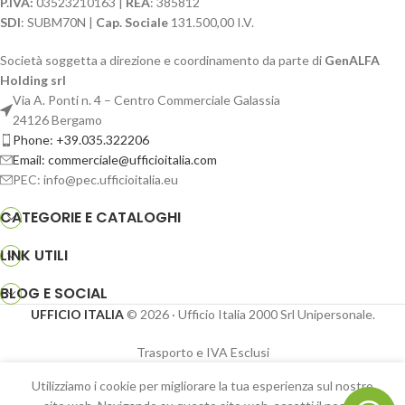
P.IVA:
03523210163 |
REA
: 385812
SDI
: SUBM70N |
Cap. Sociale
131.500,00 I.V.
Società soggetta a direzione e coordinamento da parte di
GenALFA
Holding srl
Via A. Ponti n. 4 – Centro Commerciale Galassia
24126 Bergamo
Phone: +39.035.322206
Email: commerciale@ufficioitalia.com
PEC: info@pec.ufficioitalia.eu
CATEGORIE E CATALOGHI
LINK UTILI
BLOG E SOCIAL
UFFICIO ITALIA
© 2026
· Ufficio Italia 2000 Srl Unipersonale.
Stazione
Trasporto e IVA Esclusi
completa
di
Utilizziamo i cookie per migliorare la tua esperienza sul nostro
cartello: