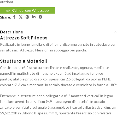
outdoor
Richiedi con Whatsapp
Share:
Descrizione
Attrezzo Soft Fitness
Realizzato in legno lamellare di pino nordico impregnato in autoclave con
sali atossici. Attrezzo Flessioni in appoggio per parchi.
Struttura e Materiali
Costituita da n° 2 strutture inclinate e realizzate, ognuna, mediante
pannelli in multistrato di mogano okoumè ad incollaggio fenolico
pantografato e privo di spigoli spess. cm 2,5 collegati da pioli in PEHD
colorato Ø 3 cm e montanti in acciaio zincato e verniciato in forno a 180°.
Entrambe le strutture sono collegate a n° 2 montanti verticali in legno
lamellare aventi la sez. di cm 9×9 a sostegno di un telaio in acciaio
zincato e verniciato sul quale è assemblato il cartello illustrativo, dim. cm
59,5x123h in Dibond® spess. mm 3, riportante l’esercizio con relativa