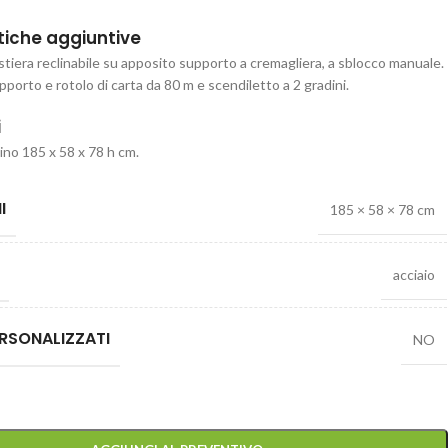
tiche aggiuntive
tiera reclinabile su apposito supporto a cremagliera, a sblocco manuale.
porto e rotolo di carta da 80 m e scendiletto a 2 gradini.
i
ino 185 x 58 x 78 h cm.
I
185 × 58 × 78 cm
acciaio
RSONALIZZATI
NO