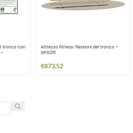
el tronco con
Attrezzo fitness: flessioni del tronco –
 –
GPG2111
€
873,52