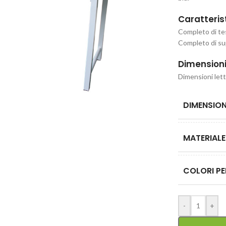
Caratteris
Completo di tes
Completo di sup
Dimension
Dimensioni lett
DIMENSION
MATERIALE
COLORI PE
-
+