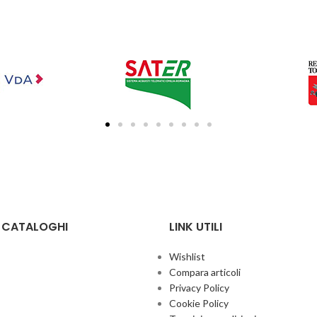
E CATALOGHI
LINK UTILI
Wishlist
Compara articoli
Privacy Policy
Cookie Policy