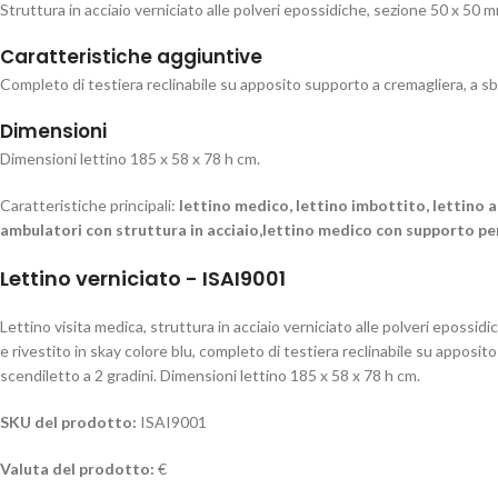
Struttura in acciaio verniciato alle polveri epossidiche, sezione 50 x 50 m
Caratteristiche aggiuntive
Completo di testiera reclinabile su apposito supporto a cremagliera, a sb
Dimensioni
Dimensioni lettino 185 x 58 x 78 h cm.
Caratteristiche principali:
lettino medico, lettino imbottito, lettino a
ambulatori con struttura in acciaio,lettino medico con supporto per
Lettino verniciato - ISAI9001
Lettino visita medica, struttura in acciaio verniciato alle polveri epossid
e rivestito in skay colore blu, completo di testiera reclinabile su appos
scendiletto a 2 gradini. Dimensioni lettino 185 x 58 x 78 h cm.
SKU del prodotto:
ISAI9001
Valuta del prodotto:
€