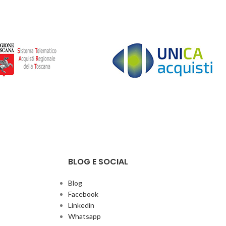
BLOG E SOCIAL
Blog
Facebook
Linkedin
Whatsapp