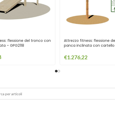
ness: flessione del tronco con
Attrezzo fitness: flessione d
ata – GPG2118
panca inclinata con cartello
GPG2118CART
8
€
1.276,22