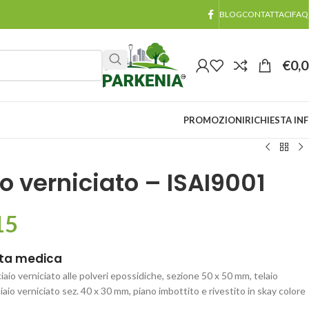
BLOG
CONTATTACI
FAQ
€
0,
PROMOZIONI
RICHIESTA IN
no verniciato – ISAI9001
15
sita medica
ciaio verniciato alle polveri epossidiche, sezione 50 x 50 mm, telaio
iaio verniciato sez. 40 x 30 mm, piano imbottito e rivestito in skay colore