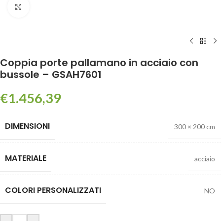
Click to enlarge
Coppia porte pallamano in acciaio con
bussole – GSAH7601
€
1.456,39
DIMENSIONI
300 × 200 cm
MATERIALE
acciaio
COLORI PERSONALIZZATI
NO