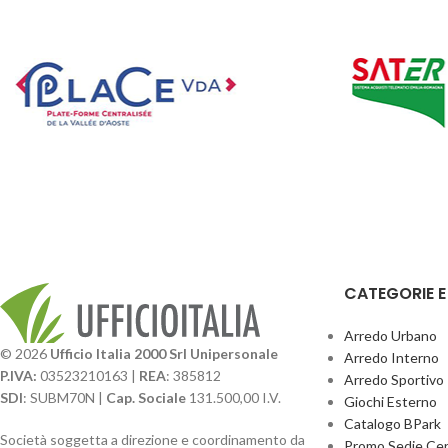
CATEGORIE 
Arredo Urbano
© 2026
Ufficio Italia 2000 Srl Unipersonale
Arredo Interno
P.IVA:
03523210163 |
REA
: 385812
Arredo Sportivo
SDI
: SUBM70N |
Cap. Sociale
131.500,00 I.V.
Giochi Esterno
Catalogo BPark
Società soggetta a direzione e coordinamento da
Promo Sedie Cert