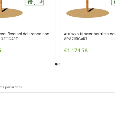
ess: flessioni del tronco con
Attrezzo fitness: parallele co
PG2111CART
GPG2119CART
5
€
1.174,58