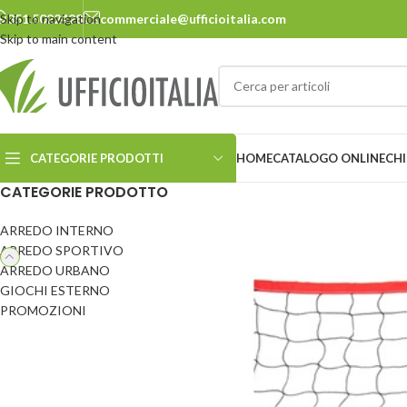
Skip to navigation
351.5022428
commerciale@ufficioitalia.com
Skip to main content
CATEGORIE PRODOTTI
HOME
CATALOGO ONLINE
CHI
CATEGORIE PRODOTTO
ARREDO INTERNO
ARREDO URBANO
ARREDO SPORTIVO
ARREDO URBANO
Cestini
Panchine
GIOCHI ESTERNO
Ciclostazione
Pensiline
PROMOZIONI
Delimitatori
Pergole e carport
Dissuasori
Pic-nic
Ecosostenibilità
Portabiciclette