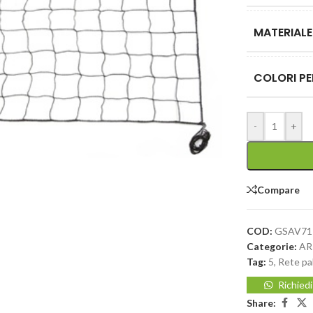
MATERIALE
COLORI PE
-
+
Compare
COD:
GSAV7
Categorie:
AR
Tag:
5
,
Rete pa
Richied
Share: