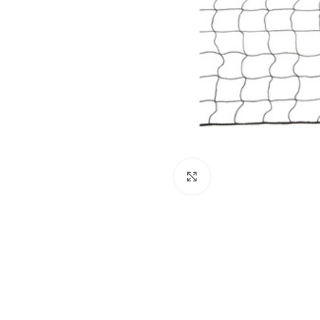
Dog
Posacenere
Fioriere
Sicurezza stradale
Fontane
Tabelloni e bacheche
Gazebi e casette
Transenne
Orologi
Click to enlarge