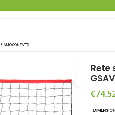
 SIAMO
CONTATTI
Rete 
GSAV
€
74,5
DIMENSION