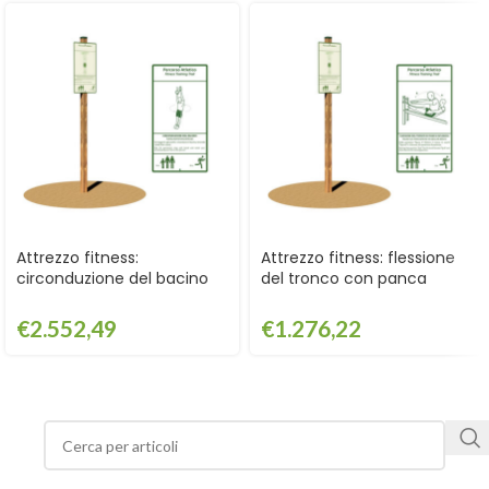
Attrezzo fitness:
Attrezzo fitness: flessione
circonduzione del bacino
del tronco con panca
con cartello – GPG2113CART
inclinata con cartello –
GPG2118CART
€
2.552,49
€
1.276,22