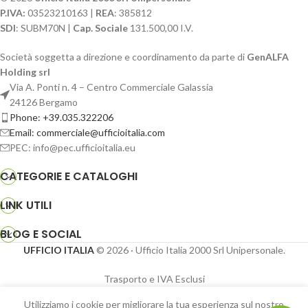
P.IVA:
03523210163 |
REA
: 385812
SDI
: SUBM70N |
Cap. Sociale
131.500,00 I.V.
Società soggetta a direzione e coordinamento da parte di
GenALFA
Holding srl
Via A. Ponti n. 4 – Centro Commerciale Galassia
24126 Bergamo
Phone: +39.035.322206
Email: commerciale@ufficioitalia.com
PEC: info@pec.ufficioitalia.eu
CATEGORIE E CATALOGHI
LINK UTILI
BLOG E SOCIAL
UFFICIO ITALIA
© 2026
· Ufficio Italia 2000 Srl Unipersonale.
Trasporto e IVA Esclusi
Utilizziamo i cookie per migliorare la tua esperienza sul nostro