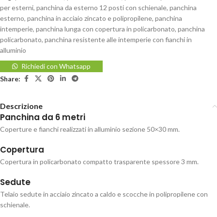
per esterni
,
panchina da esterno 12 posti con schienale
,
panchina
esterno
,
panchina in acciaio zincato e polipropilene
,
panchina
intemperie
,
panchina lunga con copertura in policarbonato
,
panchina
policarbonato
,
panchina resistente alle intemperie con fianchi in
alluminio
Richiedi con Whatsapp
Share:
Descrizione
Panchina da 6 metri
Coperture e fianchi realizzati in alluminio sezione 50×30 mm.
Copertura
Copertura in policarbonato compatto trasparente spessore 3 mm.
Sedute
Telaio sedute in acciaio zincato a caldo e scocche in polipropilene con
schienale.